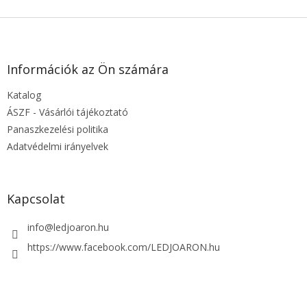
L
á
b
l
Információk az Ön számára
é
Katalog
c
ÁSZF - Vásárlói tájékoztató
Panaszkezelési politika
Adatvédelmi irányelvek
Kapcsolat
info
@
ledjoaron.hu
https://www.facebook.com/LEDJOARON.hu