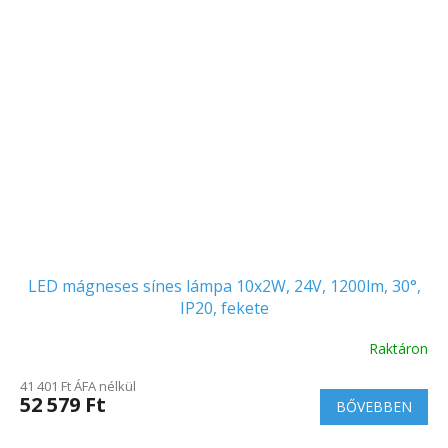
LED mágneses sínes lámpa 10x2W, 24V, 1200lm, 30°,
IP20, fekete
Raktáron
41 401 Ft ÁFA nélkül
52 579 Ft
BŐVEBBEN