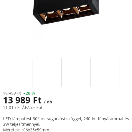
19 499 Ft
–28 %
13 989 Ft
/ db
11 015 Ft ÁFA nélkül
Egységár:
LED lámpatest 30°-os sugárzási szöggel, 240 lm fényárammal és
3W teljesítménnyel.
Méretek: 106x35x59mm.