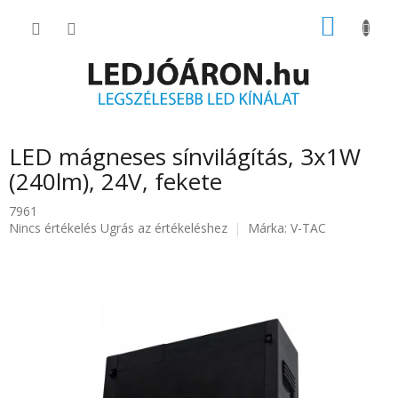
Ugrás
KOSÁR
a
fő
tartalomhoz
LED mágneses sínvilágítás, 3x1W
(240lm), 24V, fekete
7961
A
Nincs értékelés
Ugrás az értékeléshez
Márka:
V-TAC
termék
átlagos
értékelése
5-
ből
0.0
csillag.