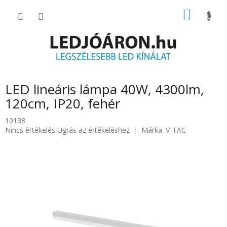
Ugrás
KOSÁR
a
fő
tartalomhoz
LED lineáris lámpa 40W, 4300lm,
120cm, IP20, fehér
10138
A
Nincs értékelés
Ugrás az értékeléshez
Márka:
V-TAC
termék
átlagos
értékelése
5-
ből
0.0
csillag.