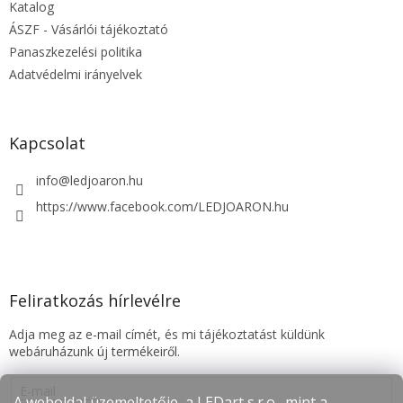
Katalog
c
ÁSZF - Vásárlói tájékoztató
Panaszkezelési politika
Adatvédelmi irányelvek
Kapcsolat
info
@
ledjoaron.hu
https://www.facebook.com/LEDJOARON.hu
Feliratkozás hírlevélre
Adja meg az e-mail címét, és mi tájékoztatást küldünk
webáruházunk új termékeiről.
E-mail
A weboldal üzemeltetője, a LEDart s.r.o., mint a