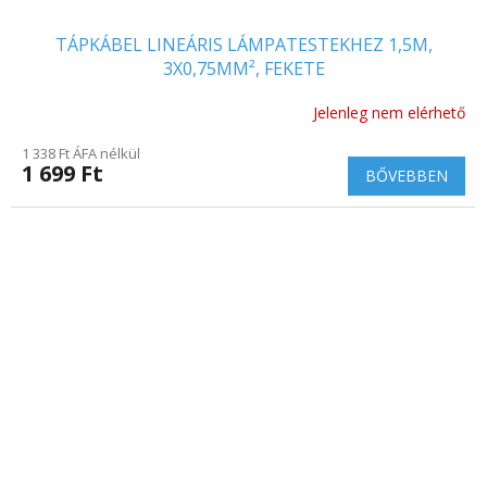
TÁPKÁBEL LINEÁRIS LÁMPATESTEKHEZ 1,5M,
3X0,75MM², FEKETE
Jelenleg nem elérhető
1 338 Ft ÁFA nélkül
1 699 Ft
BŐVEBBEN