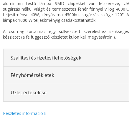
alumínium testű lámpa SMD chipekkel van felszerelve, UV
sugárzás nélkül világít és természetes fehér fénnyel villog 4000K,
teljesítménye 40W, fényárama 4300lm, sugárzási szöge 120°. A
lámpák 1000 W teljesítményig csatlakoztathatók.
A csomag tartalmaz egy süllyesztett szereléshez szükséges
készletet (a felfüggesztő készletet külön kell megvásárolni).
Szállítási és fizetési lehetőségek
Fényhőmérsékletek
Üzlet értékelése
Részletes információ