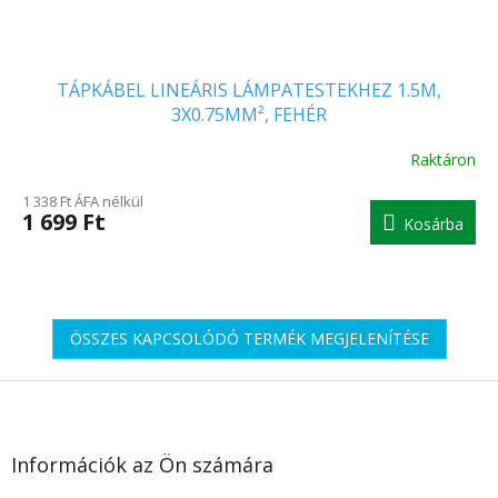
TÁPKÁBEL LINEÁRIS LÁMPATESTEKHEZ 1.5M,
3X0.75MM², FEHÉR
Raktáron
1 338 Ft ÁFA nélkül
1 699 Ft
Kosárba
ÖSSZES KAPCSOLÓDÓ TERMÉK MEGJELENÍTÉSE
L
á
b
l
Információk az Ön számára
é