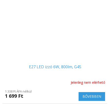
E27 LED izzó 6W, 800lm, G45
Jelenleg nem elérhető
1 338 Ft ÁFA nélkül
1 699 Ft
BŐVEBBEN