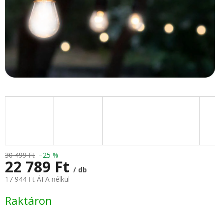
30 499 Ft
–25 %
22 789 Ft
/ db
17 944 Ft ÁFA nélkül
Egységár:
Raktáron