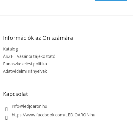
L
á
b
l
Információk az Ön számára
é
Katalog
c
ÁSZF - Vásárlói tájékoztató
Panaszkezelési politika
Adatvédelmi irányelvek
Kapcsolat
info
@
ledjoaron.hu
https://www.facebook.com/LEDJOARON.hu