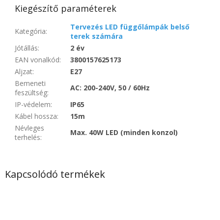
Kiegészítő paraméterek
Tervezés LED függőlámpák belső
Kategória
:
terek számára
Jótállás
:
2 év
EAN vonalkód
:
3800157625173
Aljzat
:
E27
Bemeneti
AC: 200-240V, 50 / 60Hz
feszültség
:
IP-védelem
:
IP65
Kábel hossza
:
15m
Névleges
Max. 40W LED (minden konzol)
terhelés
:
Kapcsolódó termékek