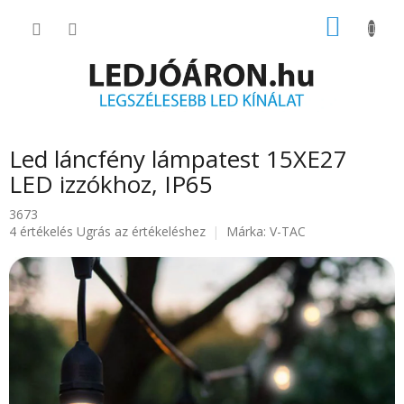
Ugrás
KOSÁR
a
fő
tartalomhoz
Led láncfény lámpatest 15XE27
LED izzókhoz, IP65
3673
A
4 értékelés
Ugrás az értékeléshez
Márka:
V-TAC
termék
átlagos
értékelése
5-
ből
5.0
csillag.