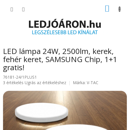
Ugrás
KOSÁR
a
fő
tartalomhoz
LED lámpa 24W, 2500lm, kerek,
fehér keret, SAMSUNG Chip, 1+1
gratis!
76181-24/1PLUS1
A
3 értékelés
Ugrás az értékeléshez
Márka:
V-TAC
termék
átlagos
értékelése
5-
ből
5.0
csillag.