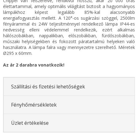
Chippel van felszerelve, rendkívül hosszú, akár 20 000 órás
élettartammal, amely optimális világítást biztosít a hagyományos
lámpákhoz képest legalább 85%-kal alacsonyabb
energiafogyasztás mellett. A 120°-os sugárzási szöggel, 2500lm
fényárammal és 24W teljesítménnyel rendelkező lámpa IP44-es
nedvesség elleni védelemmel rendelkezik, ezért alkalmas
hálószobákban, nappalikban, előszobákban, fürdőszobákban,
műszaki helyiségekben és fokozott páratartalmú helyeken való
használatra. A lámpa falra vagy mennyezetre szerelhető. Méretek
Ø295 x 60mm.
Az ár 2 darabra vonatkozik!
Szállítási és fizetési lehetőségek
Fényhőmérsékletek
Üzlet értékelése