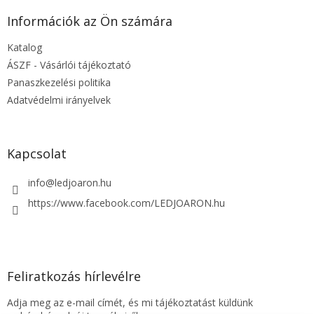
b
l
Információk az Ön számára
é
Katalog
c
ÁSZF - Vásárlói tájékoztató
Panaszkezelési politika
Adatvédelmi irányelvek
Kapcsolat
info
@
ledjoaron.hu
https://www.facebook.com/LEDJOARON.hu
Feliratkozás hírlevélre
Adja meg az e-mail címét, és mi tájékoztatást küldünk