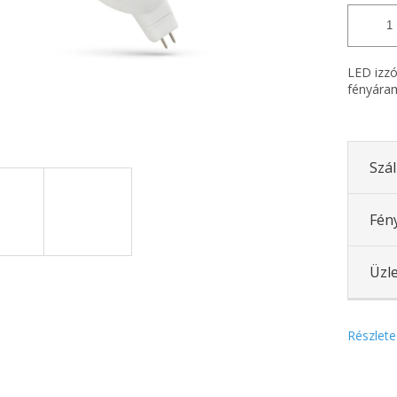
LED izzó
fényáram
Szál
Fén
Üzle
Részlete