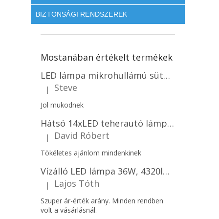
BIZTONSÁGI RENDSZEREK
Mostanában értékelt termékek
LED lámpa mikrohullámú sütővel és fényérzékelővel 18W, 1830lm, IP44, 4000K, kerek, fehér keret/2-PACK!
Steve
|
A termék értékelése 5-ből 5 csillag.
Jol mukodnek
Hátsó 14xLED teherautó lámpa, 12V, bal vagy jobb oldali vagy jobb oldali/2-PACK! [L1070-BL]
David Róbert
|
A termék értékelése 5-ből 5 csillag.
Tökéletes ajánlom mindenkinek
Vízálló LED lámpa 36W, 4320lm (120lm/W), IP65, 120cm, 5+7 gratis!
Lajos Tóth
|
A termék értékelése 5-ből 5 csillag.
Szuper ár-érték arány. Minden rendben
volt a vásárlásnál.