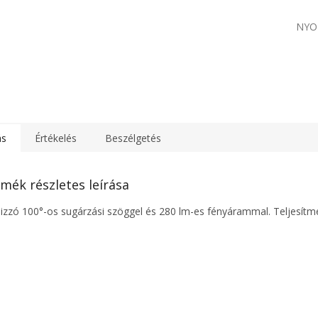
NYO
ás
Értékelés
Beszélgetés
mék részletes leírása
izzó 100°-os sugárzási szöggel és 280 lm-es fényárammal. Teljesít