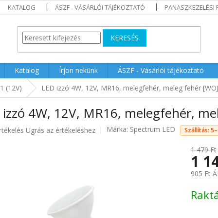
KATALOG
ÁSZF - VÁSÁRLÓI TÁJÉKOZTATÓ
PANASZKEZELÉSI 
KERESÉS
Katalog
Írjon nekünk
ÁSZF - Vásárlói tájékoztató
1 (12V)
LED izzó 4W, 12V, MR16, melegfehér, meleg fehér [WO
 izzó 4W, 12V, MR16, melegfehér, me
Márka:
Spectrum LED
rtékelés
Ugrás az értékeléshez
Szállítás: 
1 479 Ft
1 1
ése
905 Ft Á
Egységár
Rakt