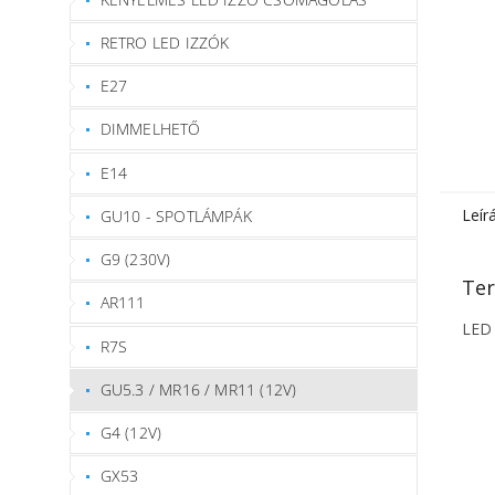
RETRO LED IZZÓK
E27
DIMMELHETŐ
E14
Leír
GU10 - SPOTLÁMPÁK
G9 (230V)
Ter
AR111
LED 
R7S
GU5.3 / MR16 / MR11 (12V)
G4 (12V)
GX53