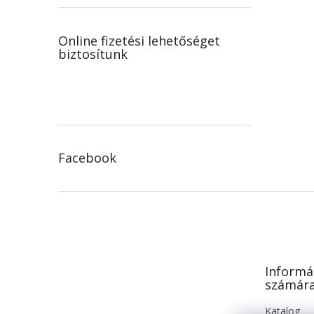
Online fizetési lehetőséget
biztosítunk
Facebook
L
á
b
l
é
Informá
c
számár
Katalog