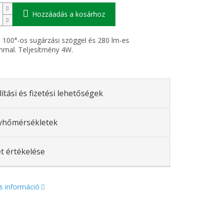
Hozzáadás a kosárhoz
 100°-os sugárzási szöggel és 280 lm-es
mal. Teljesítmény 4W.
lítási és fizetési lehetőségek
yhőmérsékletek
t értékelése
s információ