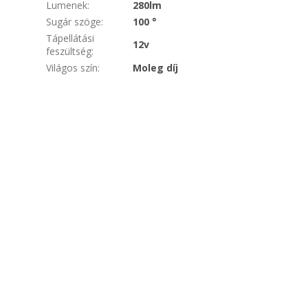
Lumenek
:
280lm
Sugár szöge
:
100 °
Tápellátási
12v
feszültség
:
Világos szín
:
Moleg díj