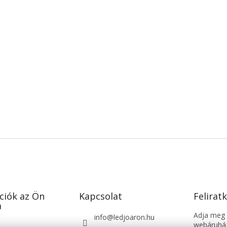
ciók az Ön
Kapcsolat
Feliratk
a
Adja meg a
info
@
ledjoaron.hu
webáruház