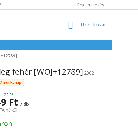
POLITIKA
ADATVÉDELMI IRÁNYELVEK
Bejelentkezés
KOSÁR
Üres kosár
J+12789]
leg fehér [WOJ+12789]
20021
5–7 munkanap
–22 %
49 Ft
/ db
FA nélkül
:
áron