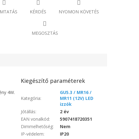
MTATÁS
KÉRDÉS
NYOMON KÖVETÉS
MEGOSZTÁS
Kiegészítő paraméterek
mény 4W.
GU5.3 / MR16 /
Kategória
:
MR11 (12V) LED
izzók
Jótállás
:
2 év
EAN vonalkód
:
5907418720351
Dimmelhetőség
:
Nem
IP-védelem
:
IP20