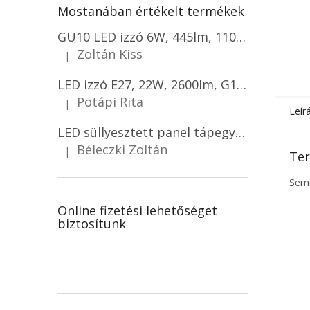
Mostanában értékelt termékek
GU10 LED izzó 6W, 445lm, 110°, szabályozható, CREE chip, 4+6 gratis!
Zoltán Kiss
|
A termék értékelése 5-ből 5 csillag.
LED izzó E27, 22W, 2600lm, G120, CREE CHIP/2-PACK!
Potápi Rita
|
A termék értékelése 5-ből 5 csillag.
Leír
LED süllyesztett panel tápegységgel 18W, 1980lm, háttérvilágítással, színváltozással 3000K/4000K/6500K, 1+1 gratis!
Béleczki Zoltán
|
Ter
A termék értékelése 5-ből 5 csillag.
Semm
Online fizetési lehetőséget
biztosítunk