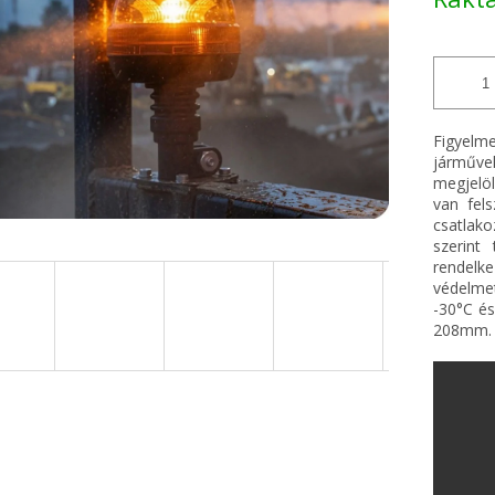
Figyelm
járműve
megjelö
van fels
csatlak
szerint
rendelke
védelmet
-30°C é
208mm.