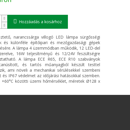
Hozzáadás a kosárhoz
eztető, narancssárga villogó LED lámpa sürgősségi
k és különféle építőipari és mezőgazdasági gépek
lésére. A lámpa 4 üzemmódban működik, 12 LED-del
zerelve, 16W teljesítményű és 12/24V feszültségre
oztatható. A lámpa ECE R65, ECE R10 szabványok
 tanúsított, és tartós műanyagból készült testtel
zik, ami növeli a mechanikai sérülésekkel szembeni
 és IP67 védelmet az időjárási hatásokkal szemben.
s +60°C közötti üzemi hőmérséklet, méretek Ø128 x