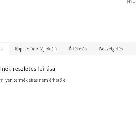
NYO
ás
Kapcsolódó fájlok (1)
Értékelés
Beszélgetés
mék részletes leírása
ilyen termékleírás nem érhető el