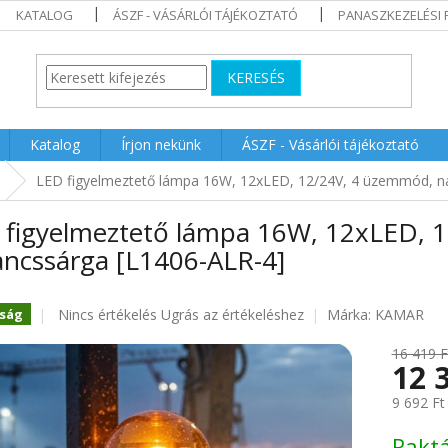
KATALOG
ÁSZF - VÁSÁRLÓI TÁJÉKOZTATÓ
PANASZKEZELÉSI 
KERESÉS
Katalog
Írjon nekünk
ÁSZF - Vásárlói tájékoztató
LED figyelmeztető lámpa 16W, 12xLED, 12/24V, 4 üzemmód, n
 figyelmeztető lámpa 16W, 12xLED, 
ancssárga [L1406-ALR-4]
A
Nincs értékelés
Ugrás az értékeléshez
Márka:
KAMAR
ság
termék
átlagos
16 419 F
12 
értékelése
5-
9 692 Ft
ből
0.0
Egységár
Rakt
csillag.