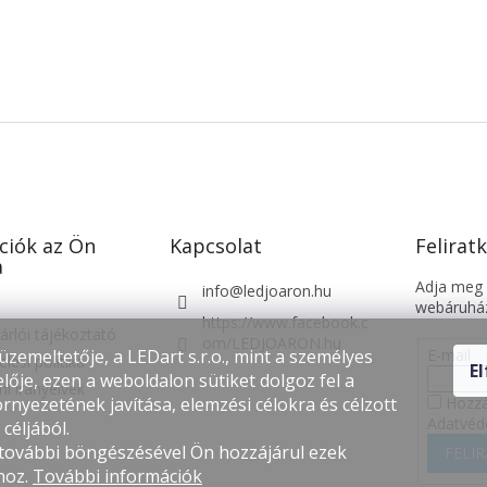
ciók az Ön
Kapcsolat
Feliratk
a
Adja meg a
info
@
ledjoaron.hu
webáruház
https://www.facebook.c
árlói tájékoztató
om/LEDJOARON.hu
E-mail
üzemeltetője, a LEDart s.r.o., mint a személyes
lési politika
E
lője, ezen a weboldalon sütiket dolgoz fel a
i irányelvek
Hozzá
rnyezetének javítása, elemzési célokra és célzott
Adatvéd
céljából.
 további böngészésével Ön hozzájárul ezek
FELI
hoz.
További információk