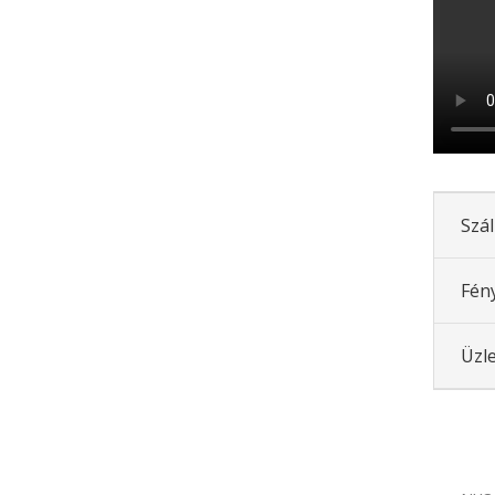
Szál
Fén
Üzle