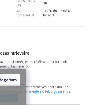
Teljesítmény
16
(W)
:
Üzemi
-30°C és - +60°C
hőmérséklet
:
között
ozás hírlevélre
z e-mail címét, és mi tájékoztatást küldünk
unk új termékeiről.
lfogadom
járulok a megadott személyes adatoknak az
elmi szabályzatnak
megfelelő feldolgozásához.
RATKOZÁS