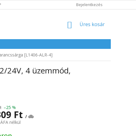
POLITIKA
ADATVÉDELMI IRÁNYELVEK
Bejelentkezés
KOSÁR
Üres kosár
arancssárga [L1406-ALR-4]
12/24V, 4 üzemmód,
t
–25 %
309 Ft
/ db
 ÁFA nélkül
:
áron