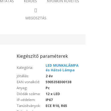
MTATÁS
KÉRDÉS
NYOMON KÖVETÉS
MEGOSZTÁS
Kiegészítő paraméterek
LED MUNKALÁMPA
Kategória
:
és Hátsó Lámpa
Jótállás
:
2 év
EAN vonalkód
:
5905358300138
Anyag
:
Pc
Diódák száma
:
12 x LED
IP-védelem
:
IP67
Tanúsítványok
:
ECE R10, R65