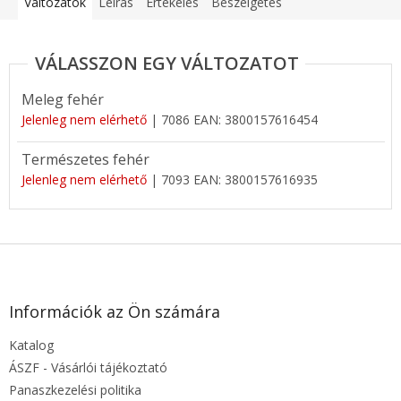
Változatok
Leírás
Értékelés
Beszélgetés
Meleg fehér
Jelenleg nem elérhető
| 7086
EAN:
3800157616454
Természetes fehér
Jelenleg nem elérhető
| 7093
EAN:
3800157616935
L
á
b
l
Információk az Ön számára
é
Katalog
c
ÁSZF - Vásárlói tájékoztató
Panaszkezelési politika