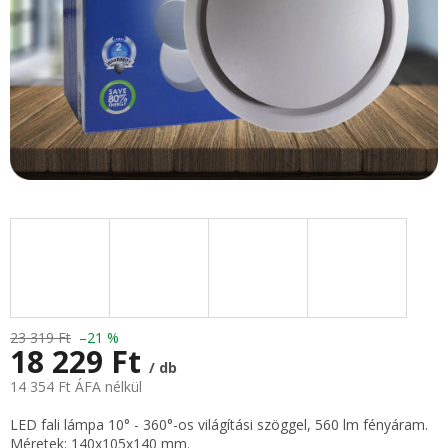
23 319 Ft
–21 %
18 229 Ft
/ db
14 354 Ft ÁFA nélkül
Egységár:
LED fali lámpa 10° - 360°-os világítási szöggel, 560 lm fényáram.
Méretek: 140x105x140 mm.