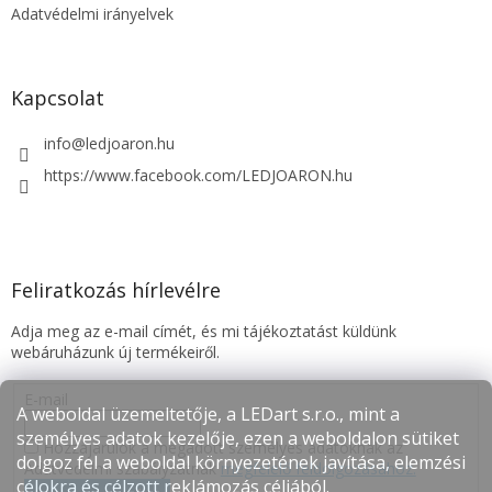
Adatvédelmi irányelvek
Kapcsolat
info
@
ledjoaron.hu
https://www.facebook.com/LEDJOARON.hu
Feliratkozás hírlevélre
Adja meg az e-mail címét, és mi tájékoztatást küldünk
webáruházunk új termékeiről.
E-mail
A weboldal üzemeltetője, a LEDart s.r.o., mint a
személyes adatok kezelője, ezen a weboldalon sütiket
Hozzájárulok a megadott személyes adatoknak az
dolgoz fel a weboldal környezetének javítása, elemzési
Adatvédelmi szabályzatnak
megfelelő feldolgozásához.
célokra és célzott reklámozás céljából.