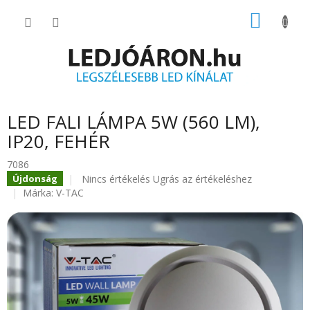
Ugrás
KOSÁR
a
fő
tartalomhoz
LED FALI LÁMPA 5W (560 LM),
IP20, FEHÉR
7086
A
Nincs értékelés
Ugrás az értékeléshez
Újdonság
termék
Márka:
V-TAC
átlagos
értékelése
5-
ből
0.0
csillag.