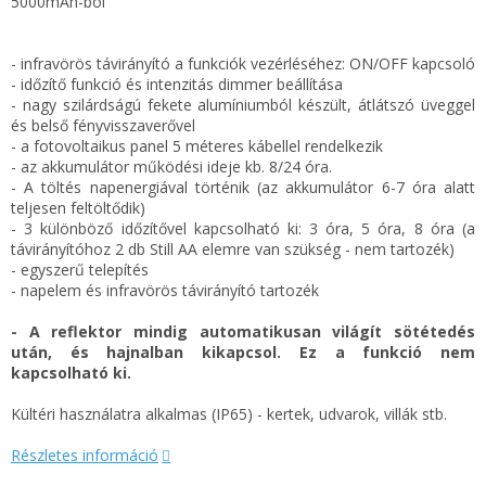
5000mAh-ból
- infravörös távirányító a funkciók vezérléséhez: ON/OFF kapcsoló
- időzítő funkció és intenzitás dimmer beállítása
- nagy szilárdságú fekete alumíniumból készült, átlátszó üveggel
és belső fényvisszaverővel
- a fotovoltaikus panel 5 méteres kábellel rendelkezik
- az akkumulátor működési ideje kb. 8/24 óra.
- A töltés napenergiával történik (az akkumulátor 6-7 óra alatt
teljesen feltöltődik)
- 3 különböző időzítővel kapcsolható ki: 3 óra, 5 óra, 8 óra (a
távirányítóhoz 2 db Still AA elemre van szükség - nem tartozék)
- egyszerű telepítés
- napelem és infravörös távirányító tartozék
- A reflektor mindig automatikusan világít sötétedés
után, és hajnalban kikapcsol. Ez a funkció nem
kapcsolható ki.
Kültéri használatra alkalmas (IP65) - kertek, udvarok, villák stb.
Részletes információ