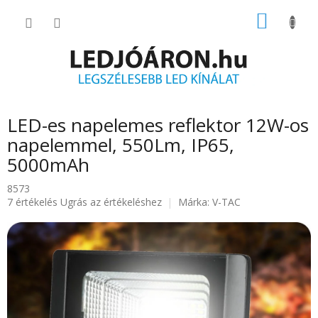
Ugrás
KOSÁR
a
fő
tartalomhoz
LED-es napelemes reflektor 12W-os
napelemmel, 550Lm, IP65,
5000mAh
8573
A
7 értékelés
Ugrás az értékeléshez
Márka:
V-TAC
termék
átlagos
értékelése
5-
ből
4.9
csillag.