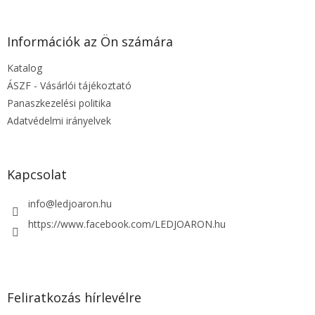
á
b
l
Információk az Ön számára
é
Katalog
c
ÁSZF - Vásárlói tájékoztató
Panaszkezelési politika
Adatvédelmi irányelvek
Kapcsolat
info
@
ledjoaron.hu
https://www.facebook.com/LEDJOARON.hu
Feliratkozás hírlevélre