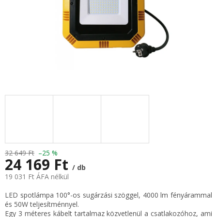
32 649 Ft
–25 %
24 169 Ft
/ db
19 031 Ft ÁFA nélkül
Egységár:
LED spotlámpa 100°-os sugárzási szöggel, 4000 lm fényárammal
és 50W teljesítménnyel.
Egy 3 méteres kábelt tartalmaz közvetlenül a csatlakozóhoz, ami