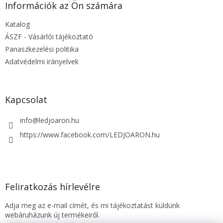
l
Információk az Ön számára
é
Katalog
c
ÁSZF - Vásárlói tájékoztató
Panaszkezelési politika
Adatvédelmi irányelvek
Kapcsolat
info
@
ledjoaron.hu
https://www.facebook.com/LEDJOARON.hu
Feliratkozás hírlevélre
Adja meg az e-mail címét, és mi tájékoztatást küldünk
webáruházunk új termékeiről.