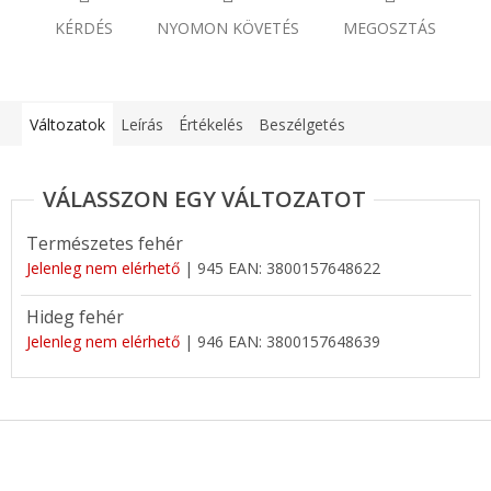
KÉRDÉS
NYOMON KÖVETÉS
MEGOSZTÁS
Változatok
Leírás
Értékelés
Beszélgetés
Természetes fehér
Jelenleg nem elérhető
| 945
EAN:
3800157648622
Hideg fehér
Jelenleg nem elérhető
| 946
EAN:
3800157648639
L
á
b