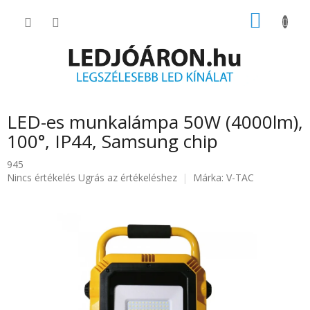
Ugrás
KOSÁR
a
fő
tartalomhoz
LED-es munkalámpa 50W (4000lm),
100°, IP44, Samsung chip
945
A
Nincs értékelés
Ugrás az értékeléshez
Márka:
V-TAC
termék
átlagos
értékelése
5-
ből
0.0
csillag.