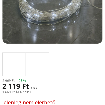
2 969 Ft
–28 %
2 119 Ft
/ db
1 669 Ft ÁFA nélkül
Egységár:
Jelenleg nem elérhető