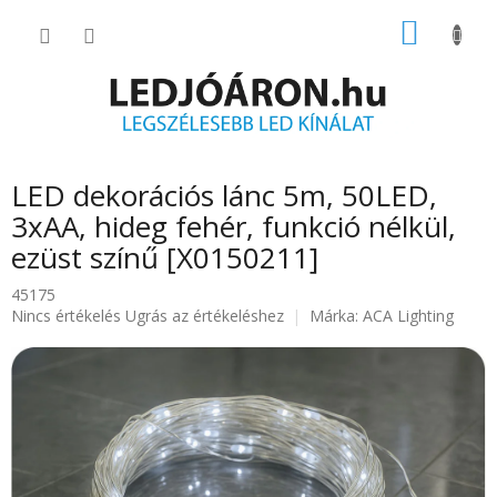
Ugrás
KOSÁR
a
fő
tartalomhoz
LED dekorációs lánc 5m, 50LED,
3xAA, hideg fehér, funkció nélkül,
ezüst színű [X0150211]
45175
A
Nincs értékelés
Ugrás az értékeléshez
Márka:
ACA Lighting
termék
átlagos
értékelése
5-
ből
0.0
csillag.