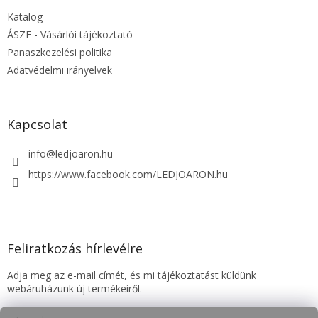
é
Katalog
c
ÁSZF - Vásárlói tájékoztató
Panaszkezelési politika
Adatvédelmi irányelvek
Kapcsolat
info
@
ledjoaron.hu
https://www.facebook.com/LEDJOARON.hu
Feliratkozás hírlevélre
Adja meg az e-mail címét, és mi tájékoztatást küldünk
webáruházunk új termékeiről.