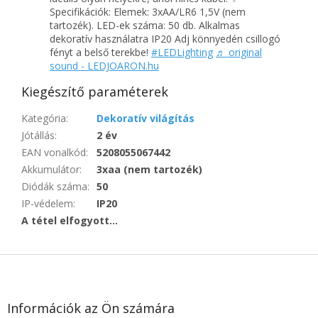
Specifikációk: Elemek: 3xAA/LR6 1,5V (nem
tartozék). LED-ek száma: 50 db. Alkalmas
dekoratív használatra IP20 Adj könnyedén csillogó
fényt a belső terekbe!
#LEDLighting
♬ original
sound - LEDJOARON.hu
Kiegészítő paraméterek
Kategória
:
Dekoratív világítás
Jótállás
:
2 év
EAN vonalkód
:
5208055067442
Akkumulátor
:
3xaa (nem tartozék)
Diódák száma
:
50
IP-védelem
:
IP20
A tétel elfogyott…
L
á
b
l
Információk az Ön számára