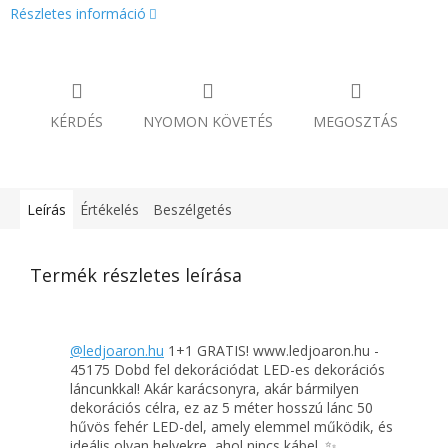
Részletes információ
KÉRDÉS
NYOMON KÖVETÉS
MEGOSZTÁS
Leírás
Értékelés
Beszélgetés
Termék részletes leírása
@ledjoaron.hu
1+1 GRATIS! www.ledjoaron.hu -
45175 Dobd fel dekorációdat LED-es dekorációs
láncunkkal! Akár karácsonyra, akár bármilyen
dekorációs célra, ez az 5 méter hosszú lánc 50
hűvös fehér LED-del, amely elemmel működik, és
ideális olyan helyekre, ahol nincs kábel. ✨