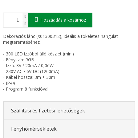
Hozzáadás a kosárhoz
Dekorációs lánc (X01300312), ideális a tökéletes hangulat
megteremtéséhez.
- 300 LED izzóból álló készlet (mini)
- Fényszín: RGB
- Izzó: 3V / 20mA / 0,06W
- 230V AC / 6V DC (1200mA)
- Kábel hossza: 3m + 30m
- IP44
- Program 8 funkcióval
Szállítási és fizetési lehetőségek
Fényhőmérsékletek