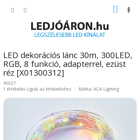
Ugrás
KOSÁR
a
fő
tartalomhoz
LED dekorációs lánc 30m, 300LED,
RGB, 8 funkció, adapterrel, ezüst
réz [X01300312]
45027
A
1 értékelés
Ugrás az értékeléshez
Márka:
ACA Lighting
termék
átlagos
értékelése
5-
ből
5.0
csillag.