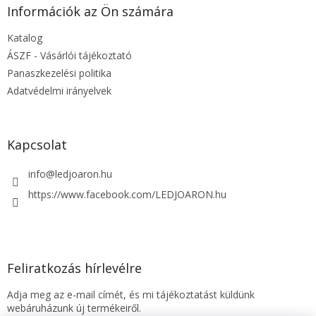
l
Információk az Ön számára
é
Katalog
c
ÁSZF - Vásárlói tájékoztató
Panaszkezelési politika
Adatvédelmi irányelvek
Kapcsolat
info
@
ledjoaron.hu
https://www.facebook.com/LEDJOARON.hu
Feliratkozás hírlevélre
Adja meg az e-mail címét, és mi tájékoztatást küldünk
webáruházunk új termékeiről.