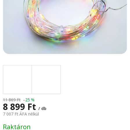
11 869 Ft
–25 %
8 899 Ft
/ db
7 007 Ft ÁFA nélkül
Egységár:
Raktáron