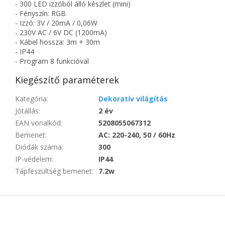
- 300 LED izzóból álló készlet (mini)
- Fényszín: RGB
- Izzó: 3V / 20mA / 0,06W
- 230V AC / 6V DC (1200mA)
- Kábel hossza: 3m + 30m
- IP44
- Program 8 funkcióval
Kiegészítő paraméterek
Kategória
:
Dekoratív világítás
Jótállás
:
2 év
EAN vonalkód
:
5208055067312
Bemenet
:
AC: 220-240, 50 / 60Hz
Diódák száma
:
300
IP-védelem
:
IP44
Tápfeszültség bemenet
:
7.2w
L
á
b