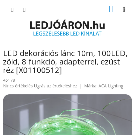
Ugrás
KOSÁR
a
fő
tartalomhoz
LED dekorációs lánc 10m, 100LED,
zöld, 8 funkció, adapterrel, ezüst
réz [X01100512]
45178
A
Nincs értékelés
Ugrás az értékeléshez
Márka:
ACA Lighting
termék
átlagos
értékelése
5-
ből
0.0
csillag.