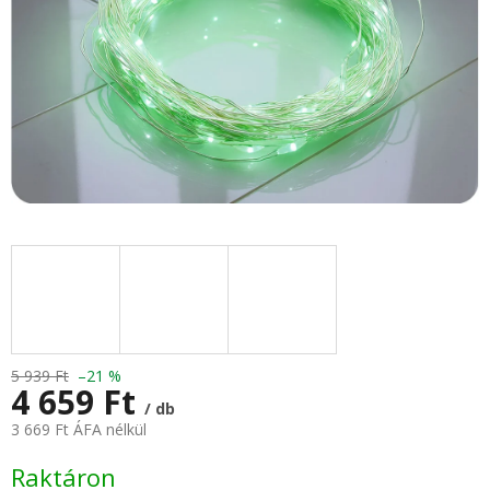
5 939 Ft
–21 %
4 659 Ft
/ db
3 669 Ft ÁFA nélkül
Egységár:
Raktáron