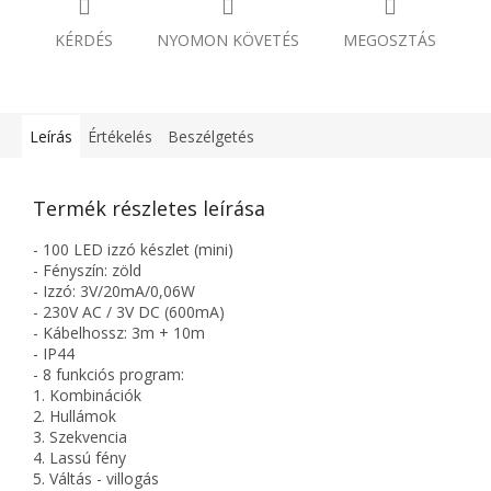
KÉRDÉS
NYOMON KÖVETÉS
MEGOSZTÁS
Leírás
Értékelés
Beszélgetés
Termék részletes leírása
- 100 LED izzó készlet (mini)
- Fényszín: zöld
- Izzó: 3V/20mA/0,06W
- 230V AC / 3V DC (600mA)
- Kábelhossz: 3m + 10m
- IP44
- 8 funkciós program:
1. Kombinációk
2. Hullámok
3. Szekvencia
4. Lassú fény
5. Váltás - villogás