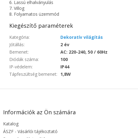
6. Lassú elhalványulás
7. Villog
8. Folyamatos üzemmód
Kiegészítő paraméterek
Kategória
:
Dekoratív világítás
Jótállás
:
2 év
Bemenet
:
AC: 220-240, 50 / 60Hz
Diódák száma
:
100
IP-védelem
:
IP44
Tápfeszültség bemenet
:
1,8W
L
á
b
l
Információk az Ön számára
é
Katalog
c
ÁSZF - Vásárlói tájékoztató