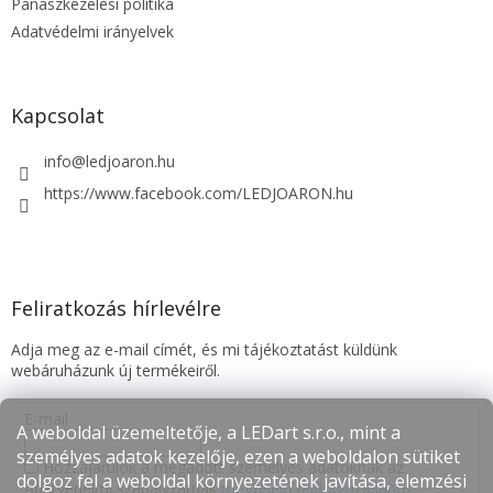
Panaszkezelési politika
Adatvédelmi irányelvek
Kapcsolat
info
@
ledjoaron.hu
https://www.facebook.com/LEDJOARON.hu
Feliratkozás hírlevélre
Adja meg az e-mail címét, és mi tájékoztatást küldünk
webáruházunk új termékeiről.
E-mail
A weboldal üzemeltetője, a LEDart s.r.o., mint a
személyes adatok kezelője, ezen a weboldalon sütiket
Hozzájárulok a megadott személyes adatoknak az
dolgoz fel a weboldal környezetének javítása, elemzési
Adatvédelmi szabályzatnak
megfelelő feldolgozásához.