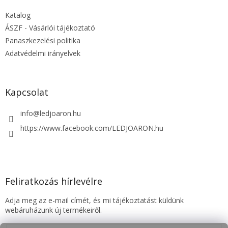
é
Katalog
c
ÁSZF - Vásárlói tájékoztató
Panaszkezelési politika
Adatvédelmi irányelvek
Kapcsolat
info
@
ledjoaron.hu
https://www.facebook.com/LEDJOARON.hu
Feliratkozás hírlevélre
Adja meg az e-mail címét, és mi tájékoztatást küldünk
webáruházunk új termékeiről.