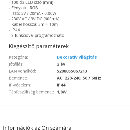
- 100 db LED izzó (mini)
- Fényszín: RGB
- Izzó: 3V / 20mA / 0,06W
- 230V AC / 3V DC (600mA)
- Kábel hossza: 3m + 10m
- IP44
- 8 funkcióval programozható
Kiegészítő paraméterek
Kategória
:
Dekoratív világítás
Jótállás
:
2 év
EAN vonalkód
:
5208055067213
Bemenet
:
AC: 220-240, 50 / 60Hz
IP-védelem
:
IP44
Tápfeszültség bemenet
:
1,8W
L
á
b
l
Információk az Ön számára