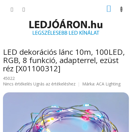
Ugrás
KOSÁR
a
fő
tartalomhoz
LED dekorációs lánc 10m, 100LED,
RGB, 8 funkció, adapterrel, ezüst
réz [X01100312]
45022
A
Nincs értékelés
Ugrás az értékeléshez
Márka:
ACA Lighting
termék
átlagos
értékelése
5-
ből
0.0
csillag.