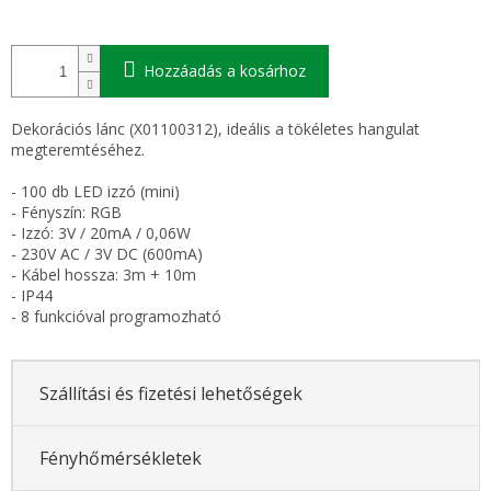
Hozzáadás a kosárhoz
Dekorációs lánc (X01100312), ideális a tökéletes hangulat
megteremtéséhez.
- 100 db LED izzó (mini)
- Fényszín: RGB
- Izzó: 3V / 20mA / 0,06W
- 230V AC / 3V DC (600mA)
- Kábel hossza: 3m + 10m
- IP44
- 8 funkcióval programozható
Szállítási és fizetési lehetőségek
Fényhőmérsékletek