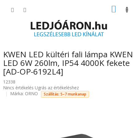
Ugrás
KOSÁR
a
fő
tartalomhoz
KWEN LED kültéri fali lámpa KWEN
LED 6W 260lm, IP54 4000K fekete
[AD-OP-6192L4]
12338
A
Nincs értékelés
Ugrás az értékeléshez
termék
Márka:
ORNO
Szállítás: 5–7 munkanap
átlagos
értékelése
5-
ből
0.0
csillag.