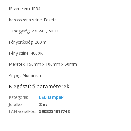
IP védelem: IP54
Karosszéria színe: Fekete
Tápegység: 230VAC, 50Hz
Fényerősség: 260lm
Fény színe: 4000K
Méretek: 150mm x 100mm x 50mm
Anyag: Alumínium
Kiegészítő paraméterek
Kategória
:
LED lámpák
Jótállás
:
2 év
EAN vonalkód
:
5908254817748
L