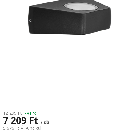
12 299 Ft
–41 %
7 209 Ft
/ db
5 676 Ft ÁFA nélkül
Egységár: