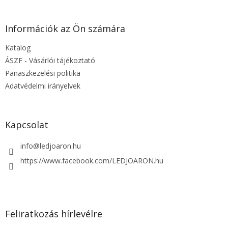
á
b
l
Információk az Ön számára
é
Katalog
c
ÁSZF - Vásárlói tájékoztató
Panaszkezelési politika
Adatvédelmi irányelvek
Kapcsolat
info
@
ledjoaron.hu
https://www.facebook.com/LEDJOARON.hu
Feliratkozás hírlevélre