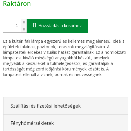
Raktáron
Hozzáadás a kosárhoz
Ez a kültéri fali lámpa egyszerű és kellemes megjelenésű. Ideális
épületek falainak, pavilonok, teraszok megvilágítására. A
lámpatestek érdekes vizuális hatást garantálnak. Ez a homlokzati
lámpatest kiváló minőségű anyagokból készült, amelyek
megvédik a készüléket a túlmelegedéstől, és garantálják a
tartósságát még zord időjárási körülmények között is. A
lámpatest ellenáll a víznek, pornak és nedvességnek.
Szállítási és fizetési lehetőségek
Fényhőmérsékletek