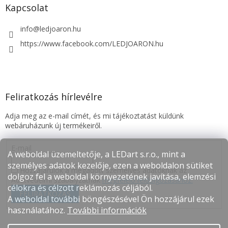
Kapcsolat
info
@
ledjoaron.hu
https://www.facebook.com/LEDJOARON.hu
Feliratkozás hírlevélre
Adja meg az e-mail címét, és mi tájékoztatást küldünk
webáruházunk új termékeiről.
E-mail
A weboldal üzemeltetője, a LEDart s.r.o., mint a
személyes adatok kezelője, ezen a weboldalon sütiket
Hozzájárulok a megadott személyes adatoknak az
dolgoz fel a weboldal környezetének javítása, elemzési
Adatvédelmi szabályzatnak
megfelelő feldolgozásához.
célokra és célzott reklámozás céljából.
FELIRATKOZÁS
A weboldal további böngészésével Ön hozzájárul ezek
használatához.
További információk