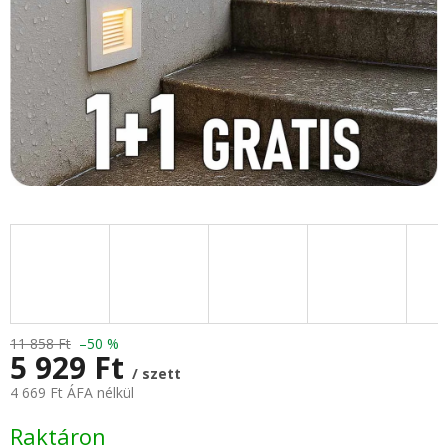
11 858 Ft
–50 %
5 929 Ft
/ szett
4 669 Ft ÁFA nélkül
Egységár:
Raktáron