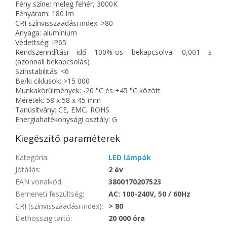
Fény színe: meleg fehér, 3000K
Fényáram: 180 lm
CRI színvisszaadási index: >80
Anyaga: alumínium
Védettség: IP65
Rendszerindítási idő 100%-os bekapcsolva: 0,001 s
(azonnali bekapcsolás)
Színstabilitás: <6
Be/ki ciklusok: >15 000
Munkakörülmények: -20 °C és +45 °C között
Méretek: 58 x 58 x 45 mm
Tanúsítvány: CE, EMC, ROHS
Energiahatékonysági osztály: G
Kiegészítő paraméterek
Kategória
:
LED lámpák
Jótállás
:
2 év
EAN vonalkód
:
3800170207523
Bemeneti feszültség
:
AC: 100-240V, 50 / 60Hz
CRI (színvisszaadási index)
:
> 80
Élethosszig tartó
:
20 000 óra