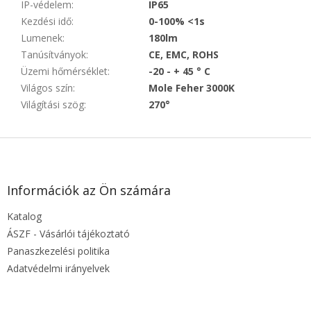
IP-védelem
:
IP65
Kezdési idő
:
0-100% <1s
Lumenek
:
180lm
Tanúsítványok
:
CE, EMC, ROHS
Üzemi hőmérséklet
:
-20 - + 45 ° C
Világos szín
:
Mole Feher 3000K
Világítási szög
:
270°
L
á
b
l
Információk az Ön számára
é
Katalog
c
ÁSZF - Vásárlói tájékoztató
Panaszkezelési politika
Adatvédelmi irányelvek