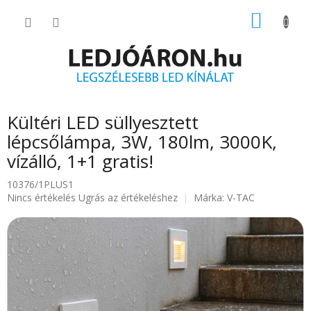
Ugrás
KOSÁR
a
fő
tartalomhoz
Kültéri LED süllyesztett
lépcsőlámpa, 3W, 180lm, 3000K,
vízálló, 1+1 gratis!
10376/1PLUS1
A
Nincs értékelés
Ugrás az értékeléshez
Márka:
V-TAC
termék
átlagos
értékelése
5-
ből
0.0
csillag.