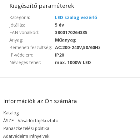
Kiegészítő paraméterek
Kategória
:
LED szalag vezérlő
Jótállás
:
5 év
EAN vonalkód
:
3800170264335
Anyag
:
Műanyag
Bemeneti feszültség
:
AC:200-240V,50/60Hz
IP-védelem
:
IP20
Névleges teher
:
max. 1000W LED
L
á
b
l
Információk az Ön számára
é
Katalog
c
ÁSZF - Vásárlói tájékoztató
Panaszkezelési politika
Adatvédelmi irányelvek