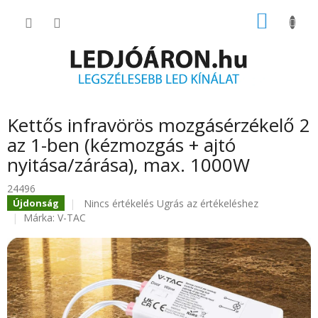
Ugrás
KOSÁR
a
fő
tartalomhoz
Kettős infravörös mozgásérzékelő 2
az 1-ben (kézmozgás + ajtó
nyitása/zárása), max. 1000W
24496
A
Nincs értékelés
Ugrás az értékeléshez
Újdonság
termék
Márka:
V-TAC
átlagos
értékelése
5-
ből
0.0
csillag.