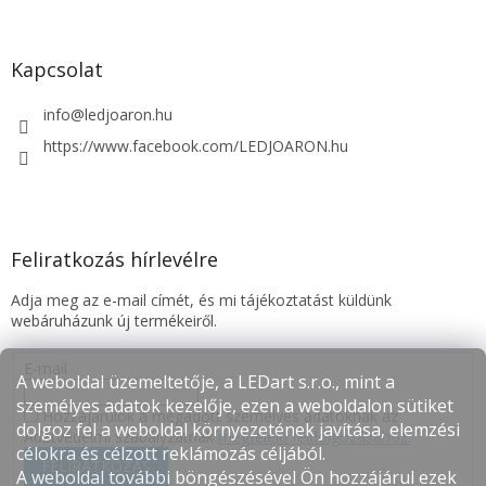
Kapcsolat
info
@
ledjoaron.hu
https://www.facebook.com/LEDJOARON.hu
Feliratkozás hírlevélre
Adja meg az e-mail címét, és mi tájékoztatást küldünk
webáruházunk új termékeiről.
E-mail
A weboldal üzemeltetője, a LEDart s.r.o., mint a
személyes adatok kezelője, ezen a weboldalon sütiket
Hozzájárulok a megadott személyes adatoknak az
dolgoz fel a weboldal környezetének javítása, elemzési
Adatvédelmi szabályzatnak
megfelelő feldolgozásához.
célokra és célzott reklámozás céljából.
FELIRATKOZÁS
A weboldal további böngészésével Ön hozzájárul ezek