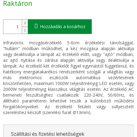
Raktáron
Hozzáadás a kosárhoz
Infravörös mozgásérzékelő 5-6cm érzékelési távolsággal,
"hullám" módban működhet, a kéz mozgása alapján aktiválja
vagy deaktiválja a lámpát az érzékelő előtt, vagy "ajtó" módban,
az ajtó nyitása és zárása alapján aktiválja vagy deaktiválja a
lámpát. Az érzékelő két érzékelőt figyel egymástól függetlenül, és
hatékony energiatakarékos rendszerként szolgál a világítás vagy
más elektromos eszközök automatikus vezérlésének
köszönhetően, maximum 1000W teljesítményig LED esetén, vagy
2000W teljesítményig klasszikus világítás esetén. Az érzékelő AC
bemeneti feszültséghez csatlakozik: 220-240V, 50/60Hz, és
állítható paraméterei lehetővé teszik a különböző működési
forgatókönyveket. Az érzékelő felületi vagy süllyesztett
szereléshez készült (szerelési furat Ø13mm).
Szállítási és fizetési lehetőségek