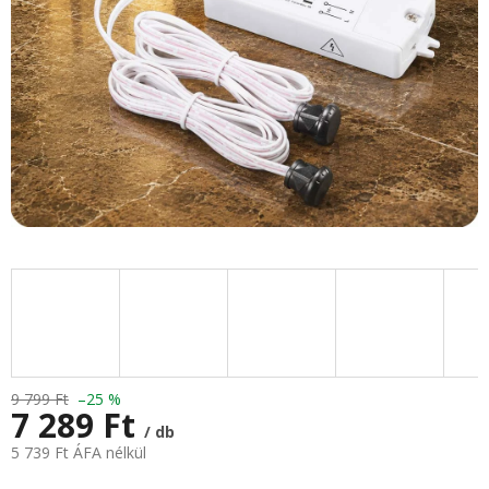
9 799 Ft
–25 %
7 289 Ft
/ db
5 739 Ft ÁFA nélkül
Egységár: