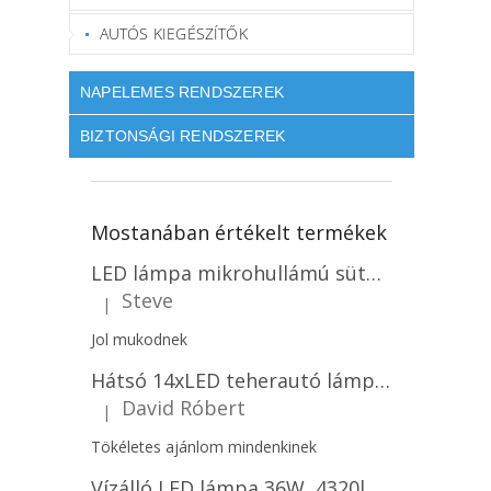
AUTÓS KIEGÉSZÍTŐK
NAPELEMES RENDSZEREK
BIZTONSÁGI RENDSZEREK
Mostanában értékelt termékek
LED lámpa mikrohullámú sütővel és fényérzékelővel 18W, 1830lm, IP44, 4000K, kerek, fehér keret/2-PACK!
Steve
|
A termék értékelése 5-ből 5 csillag.
Jol mukodnek
Hátsó 14xLED teherautó lámpa, 12V, bal vagy jobb oldali vagy jobb oldali/2-PACK! [L1070-BL]
David Róbert
|
A termék értékelése 5-ből 5 csillag.
Tökéletes ajánlom mindenkinek
Vízálló LED lámpa 36W, 4320lm (120lm/W), IP65, 120cm, 5+7 gratis!