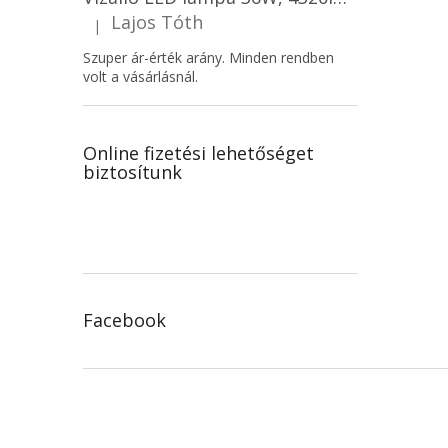
Lajos Tóth
|
A termék értékelése 5-ből 5 csillag.
Szuper ár-érték arány. Minden rendben
volt a vásárlásnál.
Online fizetési lehetőséget
biztosítunk
Facebook
L
á
b
l