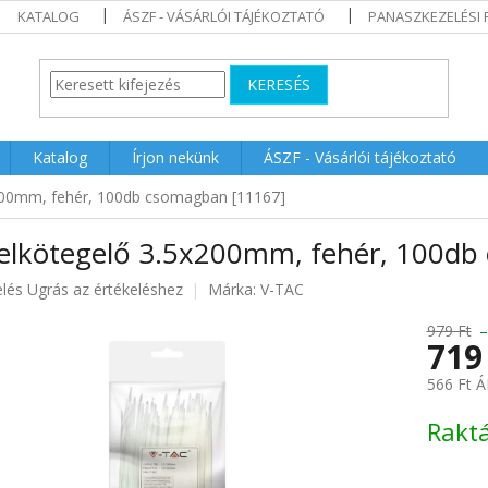
KATALOG
ÁSZF - VÁSÁRLÓI TÁJÉKOZTATÓ
PANASZKEZELÉSI 
KERESÉS
Katalog
Írjon nekünk
ÁSZF - Vásárlói tájékoztató
200mm, fehér, 100db csomagban [11167]
elkötegelő 3.5x200mm, fehér, 100db
elés
Ugrás az értékeléshez
Márka:
V-TAC
979 Ft
719
ése
566 Ft Á
Egységár
Rakt