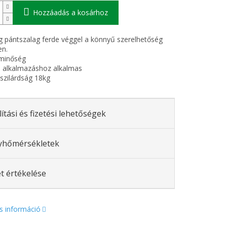
Hozzáadás a kosárhoz
pántszalag ferde véggel a könnyű szerelhetőség
en.
 minőség
e alkalmazáshoz alkalmas
ószilárdság 18kg
lítási és fizetési lehetőségek
yhőmérsékletek
t értékelése
s információ