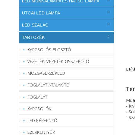
LED MUNKALÁMPA ÉS HÁTSÓ LÁMPA
UTCAI LED LÁMPA
LED SZALAG
TARTOZÉK
KAPCSOLÓS ELOSZTÓ
VEZETÉK, VEZETÉK ÖSSZEKÖTŐ
Leír
MOZGÁSÉRZÉKELŐ
FOGLALAT ÁTALAKÍTÓ
Ter
FOGLALAT
Műan
- Ki
KAPCSOLÓK
- So
- Sz
LED KÉPERNYŐ
SZERKENTYŰK