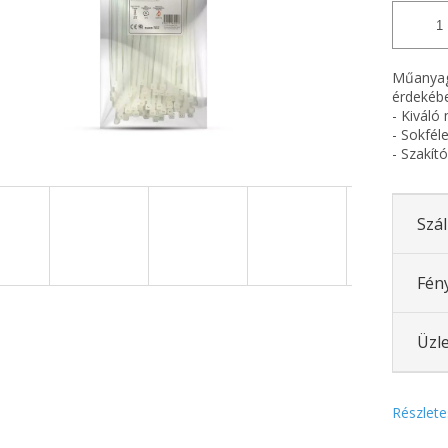
Műanyag 
érdekéb
- Kiváló
- Sokfél
- Szakít
Szál
Fén
Üzle
Részlete