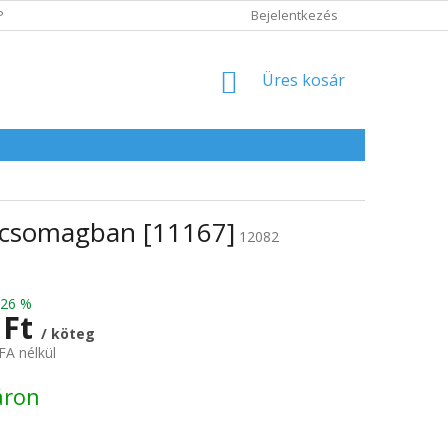
POLITIKA
ADATVÉDELMI IRÁNYELVEK
Bejelentkezés
KOSÁR
Üres kosár
 csomagban [11167]
12082
–26 %
 Ft
/ köteg
FA nélkül
:
áron