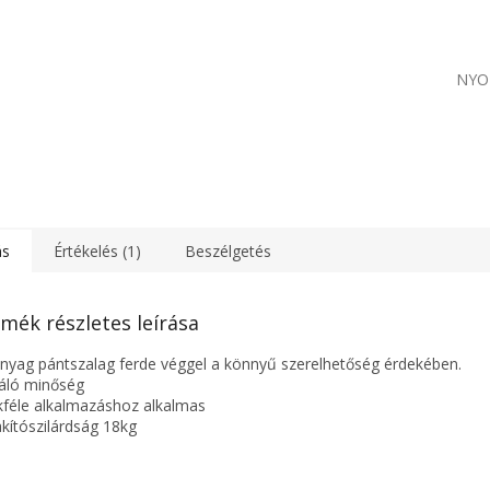
NYO
ás
Értékelés (1)
Beszélgetés
mék részletes leírása
yag pántszalag ferde véggel a könnyű szerelhetőség érdekében.
váló minőség
kféle alkalmazáshoz alkalmas
akítószilárdság 18kg