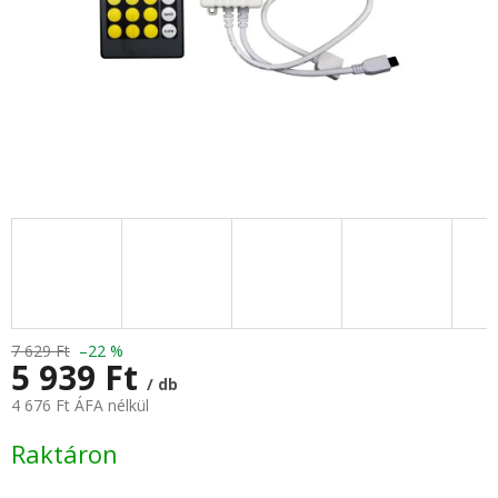
7 629 Ft
–22 %
5 939 Ft
/ db
4 676 Ft ÁFA nélkül
Egységár:
Raktáron