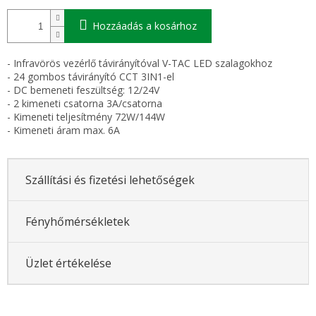
Hozzáadás a kosárhoz
- Infravörös vezérlő távirányítóval V-TAC LED szalagokhoz
- 24 gombos távirányító CCT 3IN1-el
- DC bemeneti feszültség: 12/24V
- 2 kimeneti csatorna 3A/csatorna
- Kimeneti teljesítmény 72W/144W
- Kimeneti áram max. 6A
Szállítási és fizetési lehetőségek
Fényhőmérsékletek
Üzlet értékelése