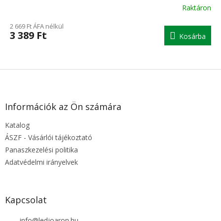
Raktáron
2 669 Ft ÁFA nélkül
3 389 Ft
Kosárba
L
á
b
l
Információk az Ön számára
é
Katalog
c
ÁSZF - Vásárlói tájékoztató
Panaszkezelési politika
Adatvédelmi irányelvek
Kapcsolat
info
@
ledjoaron.hu