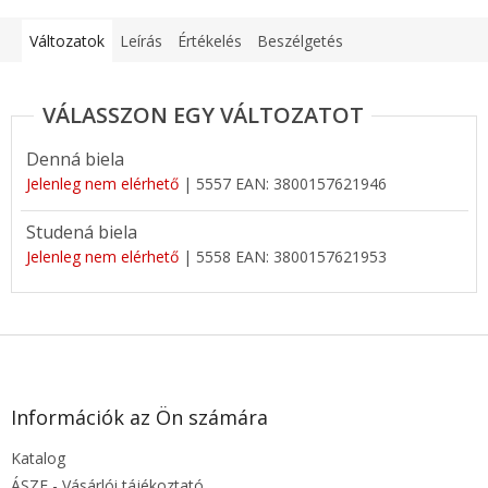
Változatok
Leírás
Értékelés
Beszélgetés
Denná biela
Jelenleg nem elérhető
| 5557
EAN:
3800157621946
Studená biela
Jelenleg nem elérhető
| 5558
EAN:
3800157621953
L
á
b
l
Információk az Ön számára
é
Katalog
c
ÁSZF - Vásárlói tájékoztató