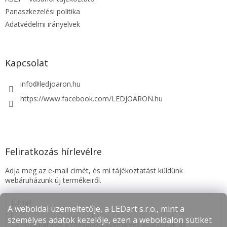
Panaszkezelési politika
Adatvédelmi irányelvek
Kapcsolat
info
@
ledjoaron.hu
https://www.facebook.com/LEDJOARON.hu
Feliratkozás hírlevélre
Adja meg az e-mail címét, és mi tájékoztatást küldünk
webáruházunk új termékeiről.
E-mail
A weboldal üzemeltetője, a LEDart s.r.o., mint a
személyes adatok kezelője, ezen a weboldalon sütiket
Hozzájárulok a megadott személyes adatoknak az