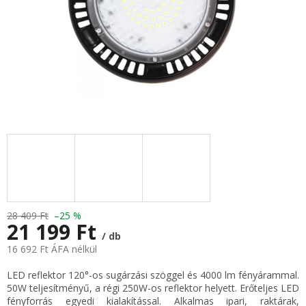
28 409 Ft
–25 %
21 199 Ft
/ db
16 692 Ft ÁFA nélkül
Egységár:
LED reflektor 120°-os sugárzási szöggel és 4000 lm fényárammal.
50W teljesítményű, a régi 250W-os reflektor helyett. Erőteljes LED
fényforrás egyedi kialakítással. Alkalmas ipari, raktárak,