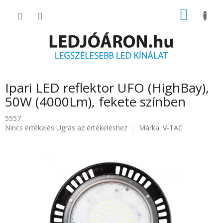
Ugrás
KOSÁR
a
fő
tartalomhoz
Ipari LED reflektor UFO (HighBay),
50W (4000Lm), fekete színben
5557
A
Nincs értékelés
Ugrás az értékeléshez
Márka:
V-TAC
termék
átlagos
értékelése
5-
ből
0.0
csillag.