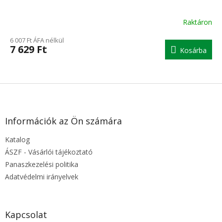
Raktáron
6 007 Ft ÁFA nélkül
7 629 Ft
Kosárba
L
á
b
l
Információk az Ön számára
é
Katalog
c
ÁSZF - Vásárlói tájékoztató
Panaszkezelési politika
Adatvédelmi irányelvek
Kapcsolat