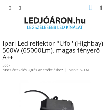
Ugrás
KOSÁR
a
fő
tartalomhoz
Ipari Led reflektor ''Ufo'' (Highbay)
500W (65000Lm), magas fényerő
A++
5607
A
Nincs értékelés
Ugrás az értékeléshez
Márka:
V-TAC
termék
átlagos
értékelése
5-
ből
0.0
csillag.