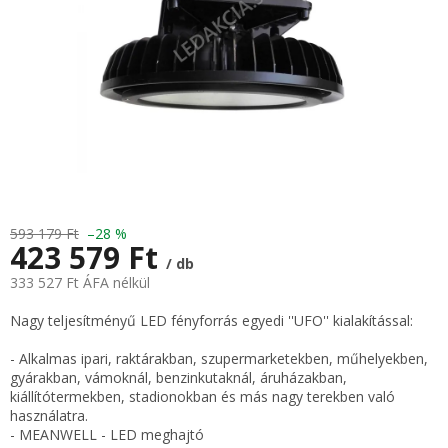
593 179 Ft
–28 %
423 579 Ft
/ db
333 527 Ft ÁFA nélkül
Egységár:
Nagy teljesítményű LED fényforrás egyedi ''UFO'' kialakítással:
- Alkalmas ipari, raktárakban, szupermarketekben, műhelyekben,
gyárakban, vámoknál, benzinkutaknál, áruházakban,
kiállítótermekben, stadionokban és más nagy terekben való
használatra.
- MEANWELL - LED meghajtó