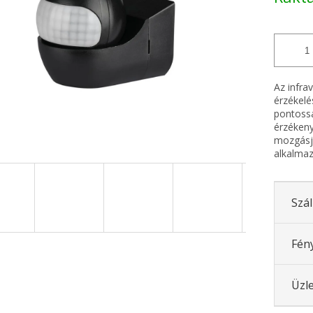
Az infra
érzékelé
pontoss
érzéken
mozgásje
alkalma
Szál
Fén
Üzle