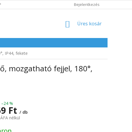
POLITIKA
ADATVÉDELMI IRÁNYELVEK
Bejelentkezés
KOSÁR
Üres kosár
°, IP44, fekete
ő, mozgatható fejjel, 180°,
–24 %
69 Ft
/ db
 ÁFA nélkül
:
áron