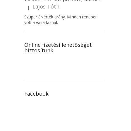
Lajos Tóth
|
A termék értékelése 5-ből 5 csillag.
Szuper ár-érték arány. Minden rendben
volt a vásárlásnál.
Online fizetési lehetőséget
biztosítunk
Facebook