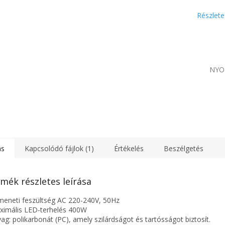
Részlete
NYO
ás
Kapcsolódó fájlok (1)
Értékelés
Beszélgetés
mék részletes leírása
meneti feszültség AC 220-240V, 50Hz
ximális LED-terhelés 400W
yag: polikarbonát (PC), amely szilárdságot és tartósságot biztosít.