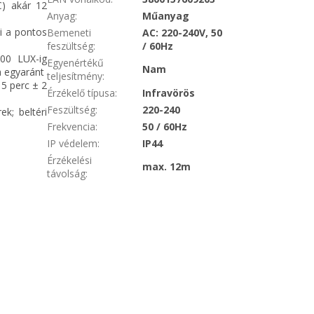
C) akár 12
Anyag
:
Műanyag
i a pontos
Bemeneti
AC: 220-240V, 50
feszültség
:
/ 60Hz
000 LUX-ig
Egyenértékű
Nam
a egyaránt
teljesítmény
:
5 perc ± 2
Érzékelő típusa
:
Infravörös
Feszültség
:
220-240
ek; beltéri
Frekvencia
:
50 / 60Hz
IP védelem
:
IP44
Érzékelési
max. 12m
távolság
: