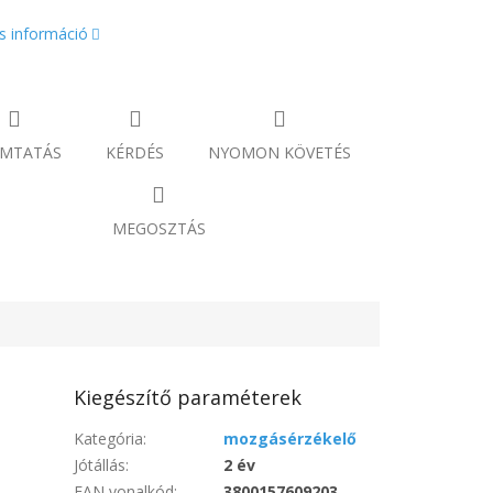
s információ
MTATÁS
KÉRDÉS
NYOMON KÖVETÉS
MEGOSZTÁS
Kiegészítő paraméterek
Kategória
:
mozgásérzékelő
Jótállás
:
2 év
EAN vonalkód
:
3800157609203