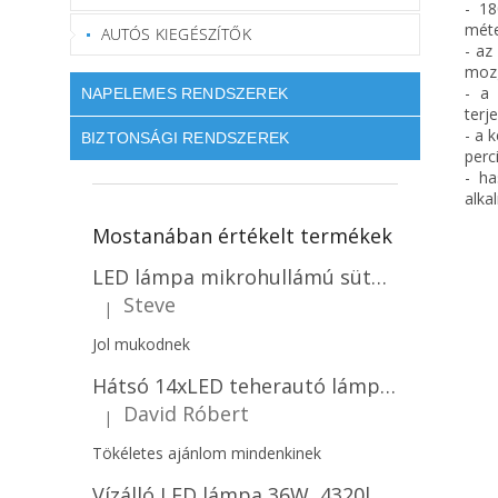
- 18
méte
AUTÓS KIEGÉSZÍTŐK
- az
moz
- a 
NAPELEMES RENDSZEREK
terj
- a 
BIZTONSÁGI RENDSZEREK
perc
- ha
alka
Mostanában értékelt termékek
LED lámpa mikrohullámú sütővel és fényérzékelővel 18W, 1830lm, IP44, 4000K, kerek, fehér keret/2-PACK!
Steve
|
A termék értékelése 5-ből 5 csillag.
Jol mukodnek
Hátsó 14xLED teherautó lámpa, 12V, bal vagy jobb oldali vagy jobb oldali/2-PACK! [L1070-BL]
David Róbert
|
A termék értékelése 5-ből 5 csillag.
Tökéletes ajánlom mindenkinek
Vízálló LED lámpa 36W, 4320lm (120lm/W), IP65, 120cm, 5+7 gratis!