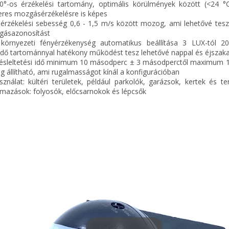
0°-os érzékelési tartomány, optimális körülmények között (<24 °
res mozgásérzékelésre is képes
 érzékelési sebesség 0,6 - 1,5 m/s között mozog, ami lehetővé tesz
gásazonosítást
környezeti fényérzékenység automatikus beállítása 3 LUX-tól 2
edő tartománnyal hatékony működést tesz lehetővé nappal és éjszak
késleltetési idő minimum 10 másodperc ± 3 másodperctől maximum 1
ig állítható, ami rugalmasságot kínál a konfigurációban
sználat: kültéri területek, például parkolók, garázsok, kertek és ter
lmazások: folyosók, előcsarnokok és lépcsők