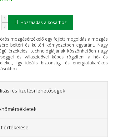
Hozzáadás a kosárhoz
vörös mozgásérzékelő egy fejlett megoldás a mozgás
sére beltéri és kültéri környezetben egyaránt. Nagy
ágú érzékelési technológiájának köszönhetően nagy
ységgel és válaszidővel képes rögzíteni a hő- és
leket, így ideális biztonsági és energiatakarékos
zásokhoz.
lítási és fizetési lehetőségek
yhőmérsékletek
t értékelése