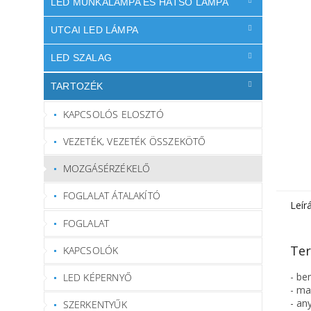
LED MUNKALÁMPA ÉS HÁTSÓ LÁMPA
UTCAI LED LÁMPA
LED SZALAG
TARTOZÉK
KAPCSOLÓS ELOSZTÓ
VEZETÉK, VEZETÉK ÖSSZEKÖTŐ
MOZGÁSÉRZÉKELŐ
FOGLALAT ÁTALAKÍTÓ
Leír
FOGLALAT
Ter
KAPCSOLÓK
- be
LED KÉPERNYŐ
- ma
- an
SZERKENTYŰK