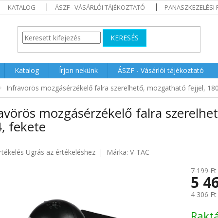
KATALOG
ÁSZF - VÁSÁRLÓI TÁJÉKOZTATÓ
PANASZKEZELÉSI 
KERESÉS
Katalog
Írjon nekünk
ÁSZF - Vásárlói tájékoztató
Infravörös mozgásérzékelő falra szerelhető, mozgatható fejjel, 180
avörös mozgásérzékelő falra szerelhet
, fekete
rtékelés
Ugrás az értékeléshez
Márka:
V-TAC
7 199 Ft
5 4
ése
4 306 Ft
Egységár
Rakt