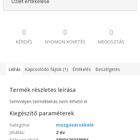
Üzlet értékelése
KÉRDÉS
NYOMON KÖVETÉS
MEGOSZTÁS
Leírás
Kapcsolódó fájlok (1)
Értékelés
Beszélgetés
Termék részletes leírása
Semmilyen termékleírás nem érhető el
Kiegészítő paraméterek
Kategória
:
mozgásérzékelő
Jótállás
:
2 év
EAN vonalkód
:
3800170219984