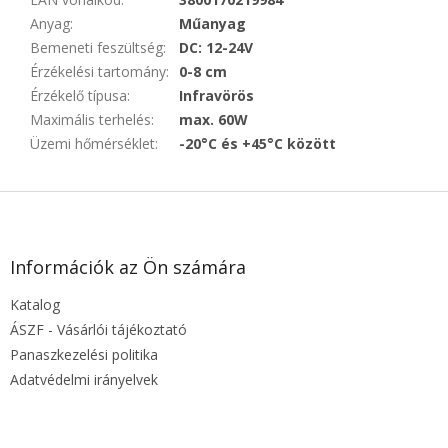
Anyag
:
Műanyag
Bemeneti feszültség
:
DC: 12-24V
Érzékelési tartomány
:
0-8 cm
Érzékelő típusa
:
Infravörös
Maximális terhelés
:
max. 60W
Üzemi hőmérséklet
:
-20°C és +45°C között
L
á
b
l
Információk az Ön számára
é
Katalog
c
ÁSZF - Vásárlói tájékoztató
Panaszkezelési politika
Adatvédelmi irányelvek