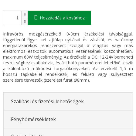
Hozzáadás a kosárhoz
Infravörös mozgásérzékelő 0-8cm érzékelési távolsággal,
függetlenül figyeli két ajtólap nyitását és zárását, és hatékony
energiatakarékos rendszerként szolgál a világítás vagy más
elektromos eszközök automatikus vezérlésének köszönhetően,
maximum 60W teljesítményig. Az érzékelő a DC: 12-24V bemeneti
feszültséghez csatlakozik, és állítható paraméterei lehetővé teszik
a különböző működési forgatókönyveket. Az érzékelő 1,5 m
hosszú tápkábellel rendelkezik, és felületi vagy süllyesztett
szerelésre tervezték (szerelési furat Ø8mm).
Szállítási és fizetési lehetőségek
Fényhőmérsékletek