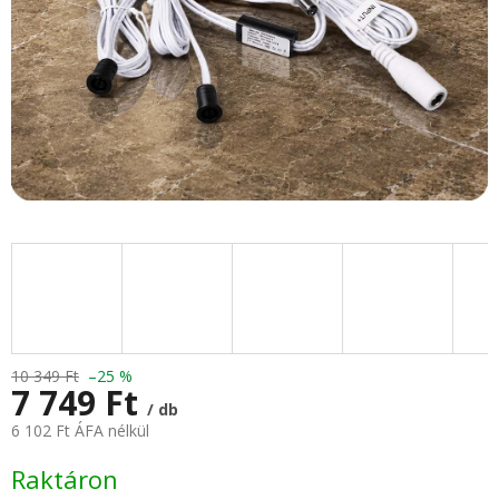
10 349 Ft
–25 %
7 749 Ft
/ db
6 102 Ft ÁFA nélkül
Egységár:
Raktáron