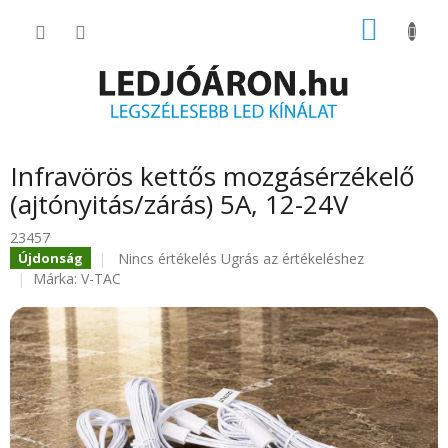
Ugrás
KOSÁR
a
fő
tartalomhoz
Infravörös kettős mozgásérzékelő
(ajtónyitás/zárás) 5A, 12-24V
23457
A
Nincs értékelés
Ugrás az értékeléshez
Újdonság
termék
Márka:
V-TAC
átlagos
értékelése
5-
ből
0.0
csillag.