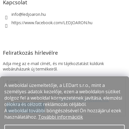
Kapcsolat
info
@
ledjoaron.hu
https://www.facebook.com/LEDJOARON.hu
Feliratkozás hírlevélre
Adja meg az e-mail címét, és mi tájékoztatást küldünk
webáruházunk új termékeiről.
E-mail
A weboldal üzemeltetője, a LEDart s.r.o., mint a
személyes adatok kezelője, ezen a weboldalon sütiket
Hozzájárulok a megadott személyes adatoknak az
dolgoz fel a weboldal környezetének javítása, elemzési
Adatvédelmi szabályzatnak
megfelelő feldolgozásához.
célokra és célzott reklámozás céljából.
FELIRATKOZÁS
A weboldal további böngészésével Ön hozzájárul ezek
használatához.
További információk