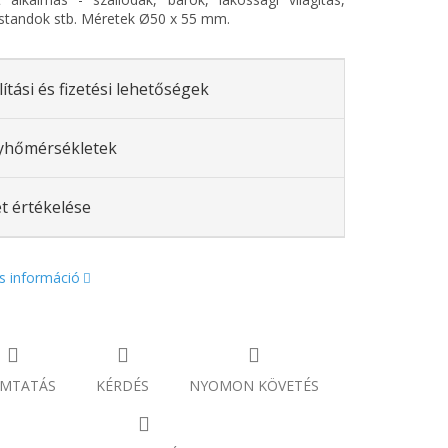
si standok stb. Méretek Ø50 x 55 mm.
lítási és fizetési lehetőségek
yhőmérsékletek
t értékelése
s információ
MTATÁS
KÉRDÉS
NYOMON KÖVETÉS