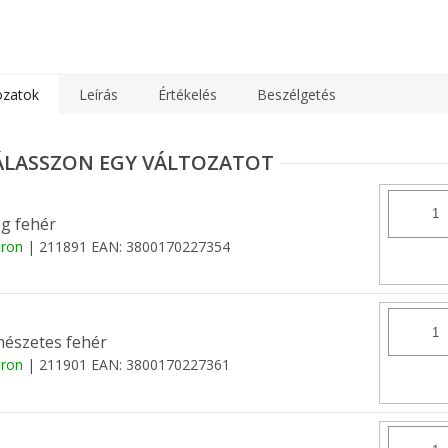
ozatok
Leírás
Értékelés
Beszélgetés
g fehér
áron
| 211891
EAN:
3800170227354
észetes fehér
áron
| 211901
EAN:
3800170227361