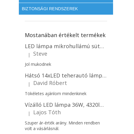
BIZTONSÁGI RENDSZEREK
Mostanában értékelt termékek
LED lámpa mikrohullámú sütővel és fényérzékelővel 18W, 1830lm, IP44, 4000K, kerek, fehér keret/2-PACK!
Steve
|
A termék értékelése 5-ből 5 csillag.
Jol mukodnek
Hátsó 14xLED teherautó lámpa, 12V, bal vagy jobb oldali vagy jobb oldali/2-PACK! [L1070-BL]
David Róbert
|
A termék értékelése 5-ből 5 csillag.
Tökéletes ajánlom mindenkinek
Vízálló LED lámpa 36W, 4320lm (120lm/W), IP65, 120cm, 5+7 gratis!
Lajos Tóth
|
A termék értékelése 5-ből 5 csillag.
Szuper ár-érték arány. Minden rendben
volt a vásárlásnál.