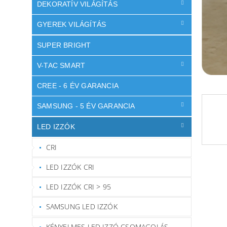
l
DEKORATÍV VILÁGÍTÁS
GYEREK VILÁGÍTÁS
SUPER BRIGHT
V-TAC SMART
CREE - 6 ÉV GARANCIA
SAMSUNG - 5 ÉV GARANCIA
LED IZZÓK
CRI
LED IZZÓK CRI
LED IZZÓK CRI > 95
SAMSUNG LED IZZÓK
KÉNYELMES LED IZZÓ CSOMAGOLÁS