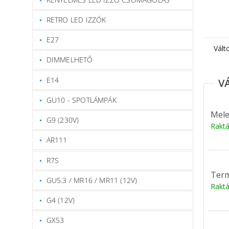
RETRO LED IZZÓK
E27
Vált
DIMMELHETŐ
E14
GU10 - SPOTLÁMPÁK
Mele
G9 (230V)
Rakt
AR111
R7S
Term
GU5.3 / MR16 / MR11 (12V)
Rakt
G4 (12V)
GX53