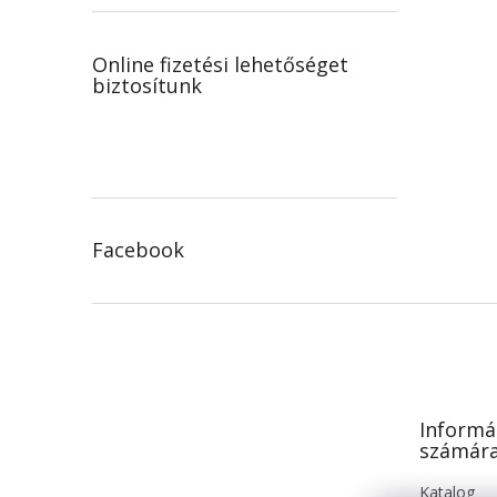
Online fizetési lehetőséget
biztosítunk
Facebook
L
á
b
l
é
Informá
c
számár
Katalog