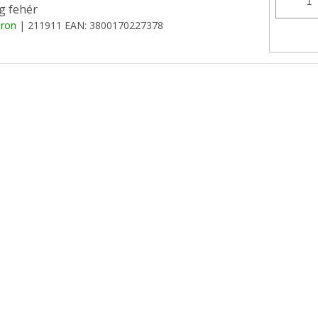
g fehér
áron
| 211911
EAN:
3800170227378