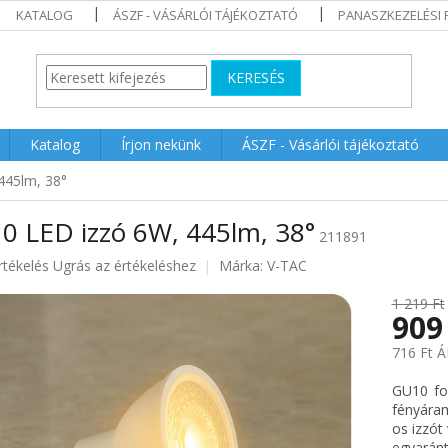
KATALOG
ÁSZF - VÁSÁRLÓI TÁJÉKOZTATÓ
PANASZKEZELÉSI 
KERESÉS
Katalog
Írjon nekünk
ÁSZF - Vásárlói tájékoztató
445lm, 38°
0 LED izzó 6W, 445lm, 38°
211891
rtékelés
Ugrás az értékeléshez
Márka:
V-TAC
1 219 Ft
909
ése
716 Ft Á
Egységár
GU10 fog
fényáram
os izzót 
egyaránt