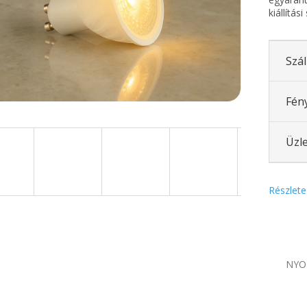
kiállítá
Szál
Fén
Üzle
Részlete
NYO