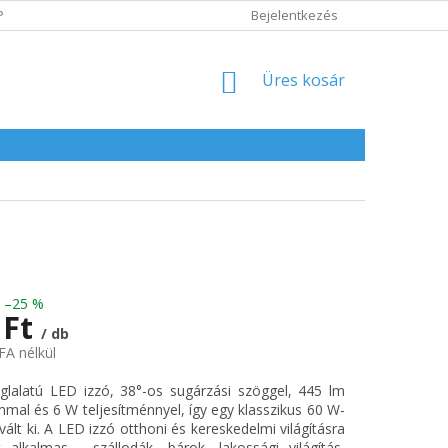
POLITIKA
ADATVÉDELMI IRÁNYELVEK
Bejelentkezés
KOSÁR
Üres kosár
–25 %
 Ft
/ db
FA nélkül
:
lalatú LED izzó, 38°-os sugárzási szöggel, 445 lm
mal és 6 W teljesítménnyel, így egy klasszikus 60 W-
vált ki. A LED izzó otthoni és kereskedelmi világításra
 alkalmas - szállodák, bárok, lakossági világítás,