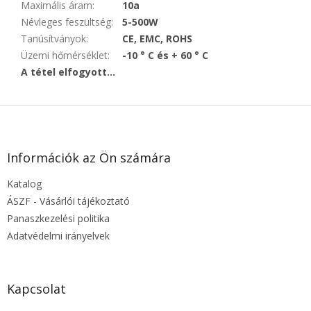
Maximális áram
:
10a
Névleges feszültség
:
5-500W
Tanúsítványok
:
CE, EMC, ROHS
Üzemi hőmérséklet
:
-10 ° C és + 60 ° C
A tétel elfogyott…
L
á
b
l
Információk az Ön számára
é
Katalog
c
ÁSZF - Vásárlói tájékoztató
Panaszkezelési politika
Adatvédelmi irányelvek
Kapcsolat