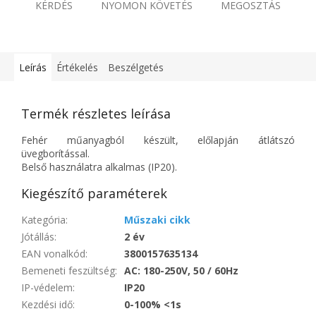
KÉRDÉS
NYOMON KÖVETÉS
MEGOSZTÁS
Leírás
Értékelés
Beszélgetés
Termék részletes leírása
Fehér műanyagból készült, előlapján átlátszó
üvegborítással.
Belső használatra alkalmas (IP20).
Kiegészítő paraméterek
Kategória
:
Műszaki cikk
Jótállás
:
2 év
EAN vonalkód
:
3800157635134
Bemeneti feszültség
:
AC: 180-250V, 50 / 60Hz
IP-védelem
:
IP20
Kezdési idő
:
0-100% <1s