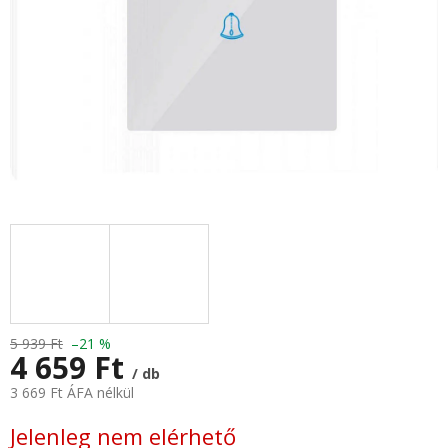
5 939 Ft
–21 %
4 659 Ft
/ db
3 669 Ft ÁFA nélkül
Egységár:
Jelenleg nem elérhető