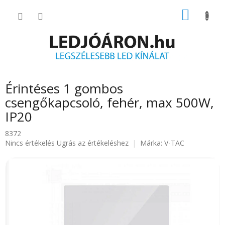
Ugrás
KOSÁR
a
fő
tartalomhoz
Érintéses 1 gombos
csengőkapcsoló, fehér, max 500W,
IP20
8372
A
Nincs értékelés
Ugrás az értékeléshez
Márka:
V-TAC
termék
átlagos
értékelése
5-
ből
0.0
csillag.