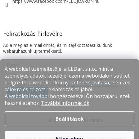
https://www.facebook.com/LEDJOARON.hu
Feliratkozás hírlevélre
Adja meg az e-mail címét, és mi tájékoztatást küldünk
webáruházunk új termékeiről.
E-mail
A weboldal üzemeltetője, a LEDart s.r.o., mint a
személyes adatok kezelője, ezen a weboldalon sütiket
Hozzájárulok a megadott személyes adatoknak az
dolgoz fel a weboldal környezetének javítása, elemzési
Adatvédelmi szabályzatnak
megfelelő feldolgozásához.
célokra és célzott reklámozás céljából.
FELIRATKOZÁS
A weboldal további böngészésével Ön hozzájárul ezek
használatához.
További információk
Beállítások
Shoptet Premium készítette
Elfogadom