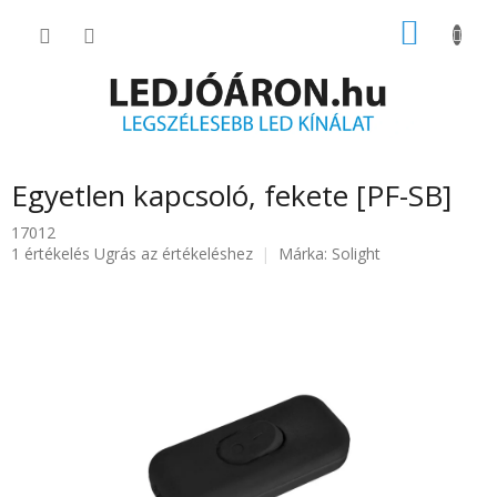
Ugrás
KOSÁR
a
fő
tartalomhoz
Egyetlen kapcsoló, fekete [PF-SB]
17012
A
1 értékelés
Ugrás az értékeléshez
Márka:
Solight
termék
átlagos
értékelése
5-
ből
5.0
csillag.