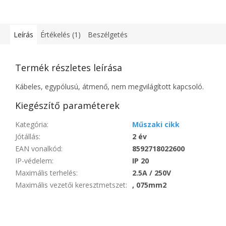
Leírás
Értékelés (1)
Beszélgetés
Termék részletes leírása
Kábeles, egypólusú, átmenő, nem megvilágított kapcsoló.
Kiegészítő paraméterek
Kategória
:
Műszaki cikk
Jótállás
:
2 év
EAN vonalkód
:
8592718022600
IP-védelem
:
IP 20
Maximális terhelés
:
2.5A / 250V
Maximális vezetői keresztmetszet
:
, 075mm2
Legyen az első, aki véleményt ír ehhez a tételhez!