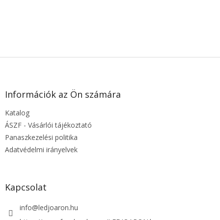
Csak regisztrált felhasználók tehetnek közzé bejegyzést. Kérjük,
jelentkezzen be
vagy
regisztráljon
.
L
á
b
l
Információk az Ön számára
é
Katalog
c
ÁSZF - Vásárlói tájékoztató
Panaszkezelési politika
Adatvédelmi irányelvek
Kapcsolat
info
@
ledjoaron.hu