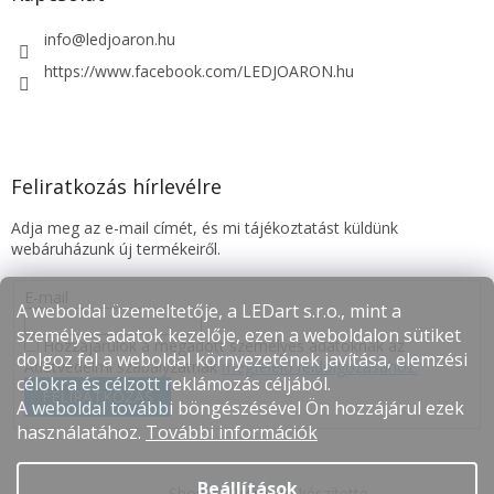
info
@
ledjoaron.hu
https://www.facebook.com/LEDJOARON.hu
Feliratkozás hírlevélre
Adja meg az e-mail címét, és mi tájékoztatást küldünk
webáruházunk új termékeiről.
E-mail
A weboldal üzemeltetője, a LEDart s.r.o., mint a
személyes adatok kezelője, ezen a weboldalon sütiket
Hozzájárulok a megadott személyes adatoknak az
dolgoz fel a weboldal környezetének javítása, elemzési
Adatvédelmi szabályzatnak
megfelelő feldolgozásához.
célokra és célzott reklámozás céljából.
FELIRATKOZÁS
A weboldal további böngészésével Ön hozzájárul ezek
használatához.
További információk
Beállítások
Shoptet Premium készítette