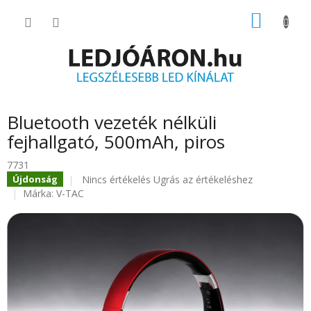
Ugrás
KOSÁR
a
fő
tartalomhoz
Bluetooth vezeték nélküli
fejhallgató, 500mAh, piros
7731
A
Nincs értékelés
Ugrás az értékeléshez
Újdonság
termék
Márka:
V-TAC
átlagos
értékelése
5-
ből
0.0
csillag.