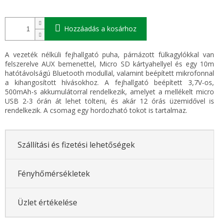
Hozzáadás a kosárhoz
A vezeték nélküli fejhallgató puha, párnázott fülkagylókkal van
felszerelve AUX bemenettel, Micro SD kártyahellyel és egy 10m
hatótávolságú Bluetooth modullal, valamint beépített mikrofonnal
a kihangosított hívásokhoz. A fejhallgató beépített 3,7V-os,
500mAh-s akkumulátorral rendelkezik, amelyet a mellékelt micro
USB 2-3 órán át lehet tölteni, és akár 12 órás üzemidővel is
rendelkezik. A csomag egy hordozható tokot is tartalmaz.
Szállítási és fizetési lehetőségek
Fényhőmérsékletek
Üzlet értékelése