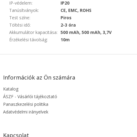
IP-védelem
:
IP20
Tanúsítványok
:
CE, EMC, ROHS
Test színe
:
Piros
Töltési idő
:
2-3 óra
Akkumulátor kapacitása
:
500 mAh, 500 mAh, 3,7V
Érzékelési távolság
:
10m
L
á
b
l
Információk az Ön számára
é
Katalog
c
ÁSZF - Vásárlói tájékoztató
Panaszkezelési politika
Adatvédelmi irányelvek
Kapcsolat