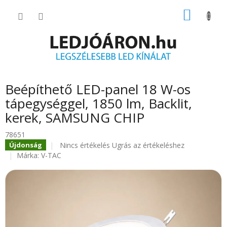
Ugrás
KOSÁR
a
fő
tartalomhoz
Beépíthető LED-panel 18 W-os
tápegységgel, 1850 lm, Backlit,
kerek, SAMSUNG CHIP
78651
A
Nincs értékelés
Ugrás az értékeléshez
Újdonság
termék
Márka:
V-TAC
átlagos
értékelése
5-
ből
0.0
csillag.