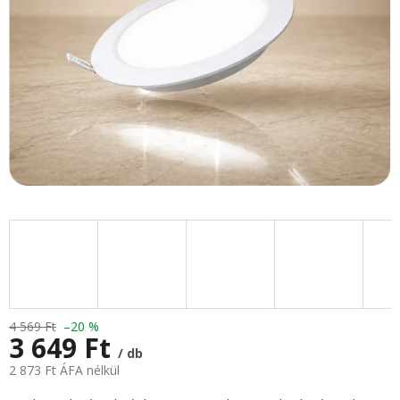
4 569 Ft
–20 %
3 649 Ft
/ db
2 873 Ft ÁFA nélkül
Egységár: