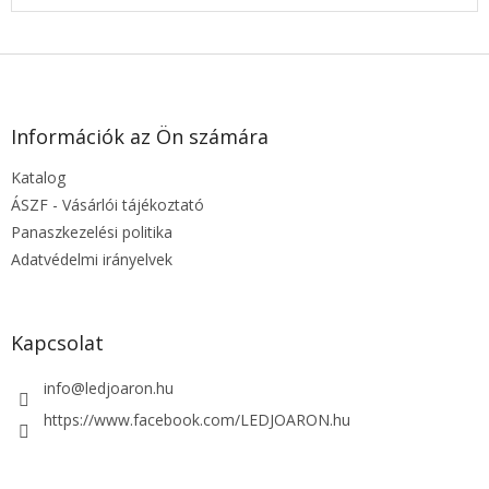
L
á
b
l
Információk az Ön számára
é
Katalog
c
ÁSZF - Vásárlói tájékoztató
Panaszkezelési politika
Adatvédelmi irányelvek
Kapcsolat
info
@
ledjoaron.hu
https://www.facebook.com/LEDJOARON.hu