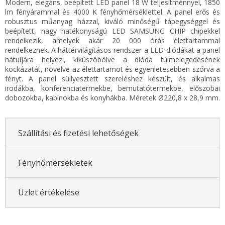
Modern, elegáns, beépített LED panel 18 W teljesítménnyel, 1850
lm fényárammal és 4000 K fényhőmérséklettel. A panel erős és
robusztus műanyag házzal, kiváló minőségű tápegységgel és
beépített, nagy hatékonyságú LED SAMSUNG CHIP chipekkel
rendelkezik, amelyek akár 20 000 órás élettartammal
rendelkeznek. A háttérvilágításos rendszer a LED-diódákat a panel
hátuljára helyezi, kiküszöbölve a dióda túlmelegedésének
kockázatát, növelve az élettartamot és egyenletesebben szórva a
fényt. A panel süllyesztett szereléshez készült, és alkalmas
irodákba, konferenciatermekbe, bemutatótermekbe, előszobai
dobozokba, kabinokba és konyhákba. Méretek Ø220,8 x 28,9 mm.
Szállítási és fizetési lehetőségek
Fényhőmérsékletek
Üzlet értékelése