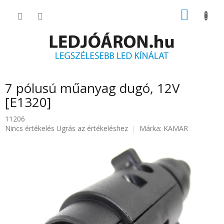
Ugrás
KOSÁR
a
fő
tartalomhoz
7 pólusú műanyag dugó, 12V
[E1320]
11206
A
Nincs értékelés
Ugrás az értékeléshez
Márka:
KAMAR
termék
átlagos
értékelése
5-
ből
0.0
csillag.