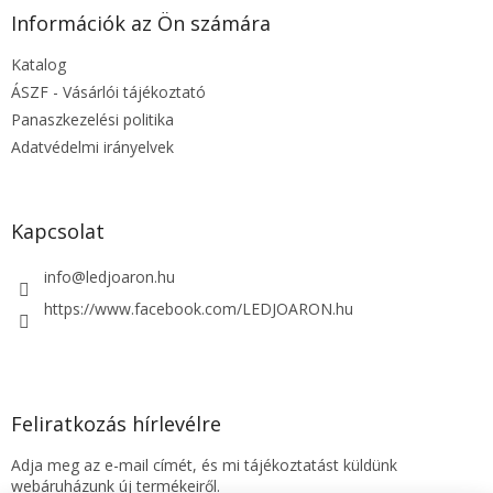
l
Információk az Ön számára
é
Katalog
c
ÁSZF - Vásárlói tájékoztató
Panaszkezelési politika
Adatvédelmi irányelvek
Kapcsolat
info
@
ledjoaron.hu
https://www.facebook.com/LEDJOARON.hu
Feliratkozás hírlevélre
Adja meg az e-mail címét, és mi tájékoztatást küldünk
webáruházunk új termékeiről.