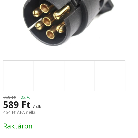
759 Ft
–22 %
589 Ft
/ db
464 Ft ÁFA nélkül
Egységár:
Raktáron