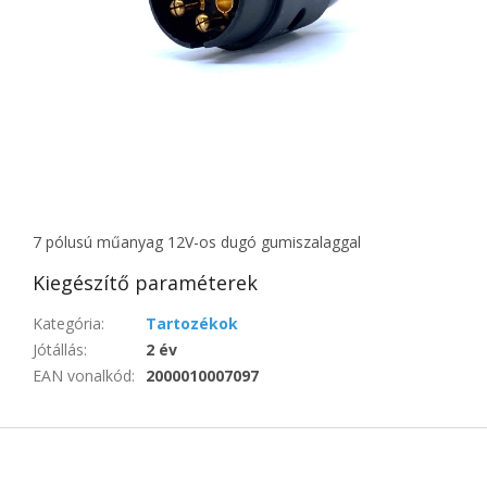
7 pólusú műanyag 12V-os dugó gumiszalaggal
Kiegészítő paraméterek
Kategória
:
Tartozékok
Jótállás
:
2 év
EAN vonalkód
:
2000010007097
L
á
b