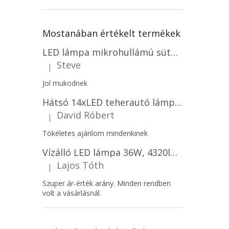
Mostanában értékelt termékek
LED lámpa mikrohullámú sütővel és fényérzékelővel 18W, 1830lm, IP44, 4000K, kerek, fehér keret/2-PACK!
Steve
|
A termék értékelése 5-ből 5 csillag.
Jol mukodnek
Hátsó 14xLED teherautó lámpa, 12V, bal vagy jobb oldali vagy jobb oldali/2-PACK! [L1070-BL]
David Róbert
|
A termék értékelése 5-ből 5 csillag.
Tökéletes ajánlom mindenkinek
Vízálló LED lámpa 36W, 4320lm (120lm/W), IP65, 120cm, 5+7 gratis!
Lajos Tóth
|
A termék értékelése 5-ből 5 csillag.
Szuper ár-érték arány. Minden rendben
volt a vásárlásnál.