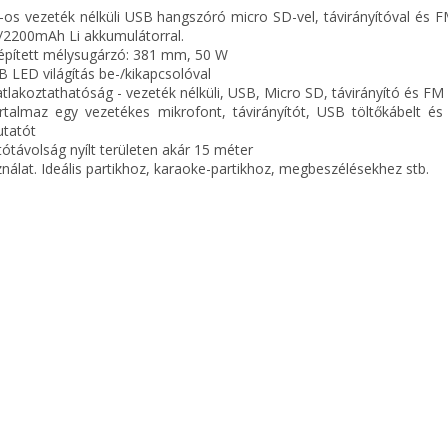
os vezeték nélküli USB hangszóró micro SD-vel, távirányítóval és F
/2200mAh Li akkumulátorral.
épített mélysugárzó: 381 mm, 50 W
B LED világítás be-/kikapcsolóval
atlakoztathatóság - vezeték nélküli, USB, Micro SD, távirányító és FM
rtalmaz egy vezetékes mikrofont, távirányítót, USB töltőkábelt és 
tatót
tótávolság nyílt területen akár 15 méter
nálat. Ideális partikhoz, karaoke-partikhoz, megbeszélésekhez stb.