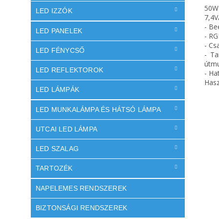
50W-
LED IZZÓK
7,4V
- Be
LED PANELEK
- RG
- Cs
LED FÉNYCSŐ
- Ta
útmu
LED REFLEKTOROK
- Ha
Hasz
LED LÁMPÁK
LED MUNKALÁMPA ÉS HÁTSÓ LÁMPA
UTCAI LED LÁMPA
LED SZALAG
TARTOZÉK
NAPELEMES RENDSZEREK
BIZTONSÁGI RENDSZEREK