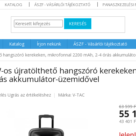
KATALOG
ÁSZF - VÁSÁRLÓI TÁJÉKOZTATÓ
PANASZKEZELÉSI 
KERESÉS
Katalog
Írjon nekünk
ÁSZF - Vásárlói tájékoztató
tő hangszóró kerekeken, mikrofonnal 2200 mAh, 2-4 órás akkumuláto
-os újratölthető hangszóró kerekeken
rás akkumulátor-üzemidővel
elés
Ugrás az értékeléshez
Márka:
V-TAC
63 599 F
55 
ése
43 401 F
Egységár
Jelen