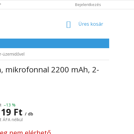
POLITIKA
ADATVÉDELMI IRÁNYELVEK
Bejelentkezés
KOSÁR
Üres kosár
r-üzemidővel
, mikrofonnal 2200 mAh, 2-
t
–13 %
119 Ft
/ db
t ÁFA nélkül
:
leg nem elérhető