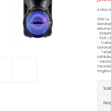
A tétel 
50W-os 
távirá
akkumulá
- Beépít
- RGB LE
- Csatl
távirány
- Tarta
töltőkáb
- Hatótá
Haszná
megbesz
Szál
Fén