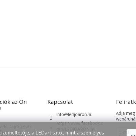
ciók az Ön
Kapcsolat
Feliratk
a
Adja meg a
info
@
ledjoaron.hu
webáruház
https://www.facebook.c
árlói tájékoztató
om/LEDJOARON.hu
E-mail
üzemeltetője, a LEDart s.r.o., mint a személyes
lési politika