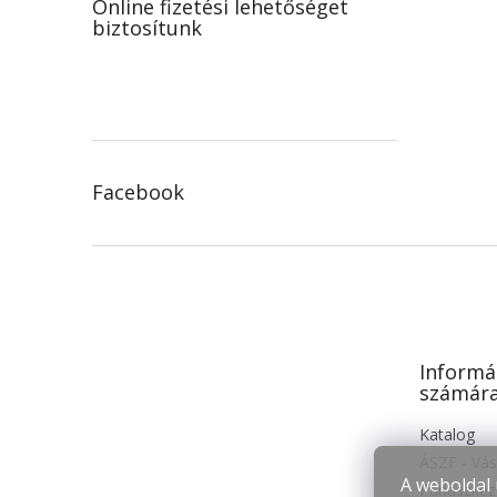
Online fizetési lehetőséget
biztosítunk
Facebook
L
á
b
l
é
Informá
c
számár
Katalog
ÁSZF - Vás
A weboldal 
Panaszkeze