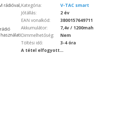
M rádióval,
Kategória
:
V-TAC smart
Jótállás
:
2 év
EAN vonalkód
:
3800157649711
Akkumulátor
:
7,4v / 1200mah
 rádió
használati
Dimmelhetőség
:
Nem
Töltési idő
:
3-4 óra
A tétel elfogyott…