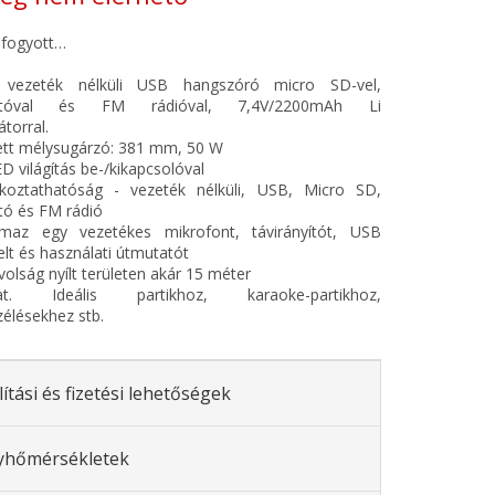
elfogyott…
vezeték nélküli USB hangszóró micro SD-vel,
nyítóval és FM rádióval, 7,4V/2200mAh Li
torral.
ett mélysugárzó: 381 mm, 50 W
D világítás be-/kikapcsolóval
akoztathatóság - vezeték nélküli, USB, Micro SD,
ító és FM rádió
lmaz egy vezetékes mikrofont, távirányítót, USB
elt és használati útmutatót
volság nyílt területen akár 15 méter
lat. Ideális partikhoz, karaoke-partikhoz,
élésekhez stb.
lítási és fizetési lehetőségek
yhőmérsékletek