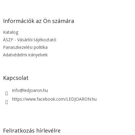
L
á
b
l
Információk az Ön számára
é
Katalog
c
ÁSZF - Vásárlói tájékoztató
Panaszkezelési politika
Adatvédelmi irányelvek
Kapcsolat
info
@
ledjoaron.hu
https://www.facebook.com/LEDJOARON.hu
Feliratkozás hírlevélre