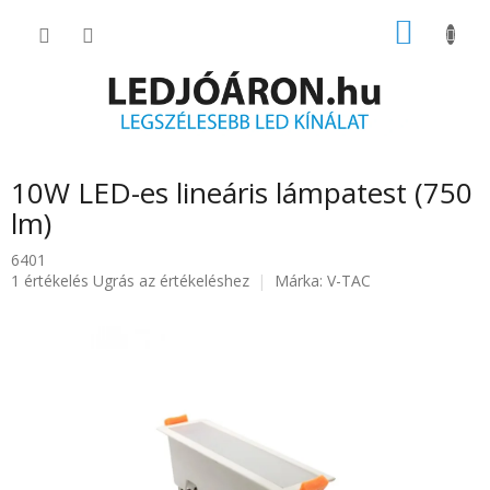
Ugrás
KOSÁR
a
fő
tartalomhoz
10W LED-es lineáris lámpatest (750
lm)
6401
A
1 értékelés
Ugrás az értékeléshez
Márka:
V-TAC
termék
átlagos
értékelése
5-
ből
5.0
csillag.