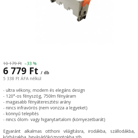
10 179 Ft
–33 %
6 779 Ft
/ db
5 338 Ft ÁFA nélkül
Egységár:
- ultra vékony, modern és elegáns design
- 120°-os fényszög, 750lm fényáram
- magasabb fényáteresztési arány
- nincs infravörös (nem vonzza a legyeket)
- könnyű telepítés
- nincs ólom- vagy higanytartalom (környezetbarát)
Egyaránt alkalmas otthoni világításra, irodákba, szállodákba,
kórházakba, bevásárlóközpontokba stb.