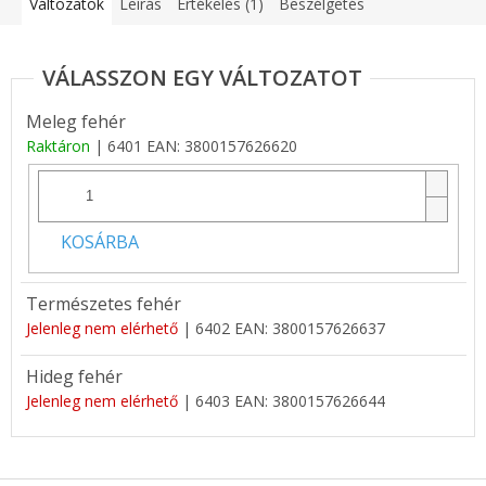
Változatok
Leírás
Értékelés (1)
Beszélgetés
Meleg fehér
Raktáron
| 6401
EAN:
3800157626620
KOSÁRBA
Természetes fehér
Jelenleg nem elérhető
| 6402
EAN:
3800157626637
Hideg fehér
Jelenleg nem elérhető
| 6403
EAN:
3800157626644